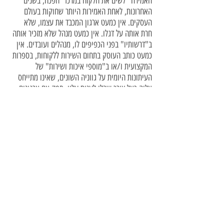
האמירה "לשים את הלקוח במרכז" הפכה, בשנים
האחרונות, לאחת האמירות היותר שחוקות בעולם
העסקים. אין כמעט ארגון המכבד את עצמו, שלא
חרת אותה על דגלו. אין כמעט מנהל שלא מזכיר אותה
ב"דרשותיו" בפני הכפיפים לו, מנהלים ועובדים. אין
כמעט כותב העוסק בתחום השירות ללקוחות, בספרות
המקצועית ו/או ב"מוספי איכות ושירות" של
העיתונות היומית על גווניה השונים, שאינו מתייחס
אליה כאל צורך שבלי לענות עליו, ספק אם ארגונים
יוכלו לשרוד בעולם התחרותי בו עסקיהם מתנהלים.
מאת ניר דונת [
למאמר המלא
]
סרטים להדרכה
שער
קורסים למנהלים
הרצאות
אודות
שירות מעולה הלכה למעשה
מרכזים טלפוניים
מחקרים
פרויקטים לדוגמא
סדנאות פנים ארגוניות
כלכלת השירות
לקוחות
שאלות נפוצות
כתב העת מצויינות בשירות