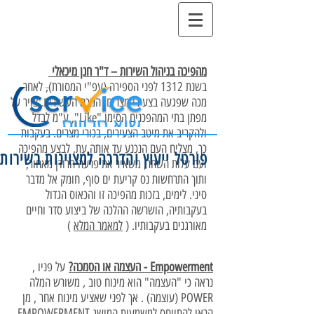
מהפיכה בניהול השירות – ד"ר חנן מיכאלי
בשנת 1312 לפני הספירה (עפ"י המסורת), לאחר
מכה שפגעה בצעירי מצרים, המכה העשירית, צויר על
מפתן בתי המהפכנים הסימן "Like", ע"מ לבדל
ולהקריב את מיטב הצעירים, בכורי מצרים. בעקבות
כך, מצליח העם הנכנע עד אותה עת, לבצע מהפיכה
פורטל ייעוץ והדרכה למצוינות בשירות
ועם עלות השחר, משאיר את פרעה הרודן מאחור,
ותוך התרחשות נס קריעת ים סוף, חומק אל מדבר
סיני. לימים, בזכות מהפיכה זו והכאוס הגדול
בעקבותיה, הושרשה ההלכה של ביצוע סדר וחיים
מאורגנים בעקבותיו. (
למאמר המלא
)
Empowerment - העצמה או הסמכה?
על פניו ,
נראה כי "העצמה" הוא מינוח טוב , משורש המלה
POWER (עוצמה) . אך לפני שאציע מינוח אחר , מן
הראו להתייחס למשמעות המושג EMPOWERMENT