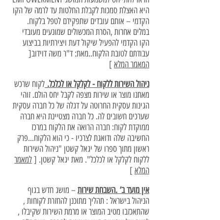
היא האצלת סמכות לקבלת החלטות עד לרמה של הקו
הקדמי – אותם עובדים שתפקידם לטפל בלקוח.
במלים אחרות ,הסרת המכשולים שמונעים מעובדי
הקו הקדמי להפעיל שיקול דעת ויצירתיות בביצוע
עבודתם לטובת הלקוח..מאת: ד"ר משה דוידוב[
המאמר המלא
]
ניהול השירות ללקוח - לקלקל או לכלכל.
לקוח שרכש
מאתנו מוצר או שירות מצפה לקבל יחס הולם. זוהי
הגינות עסקית החרוטה על דגלה של כל חברה עסקית
שערכים חשובים לה. כל חברה מצטיינת היא חברה
ממוקדת לקוח: חברה הרואה את הלקוח במרכז
החשיבה שלה ודואגת לצרכיו - כי הוא הלקוח...פרק
ראשון מתוך ספרו של יגאל קשטן "ניהול השירות
ללקוח לקלקל או לכלכל". מאת יגאל קשטן. [
למאמר
המלא
]
אין מועד ב‘ .השבחת שירות
– מושג חדש בגוף
הניהול בישראל : תהליך מתוכנן להחזרת לקוחות ,
שהתאכזבו מטיב המוצר או מרמת השירות שקיבלו ,