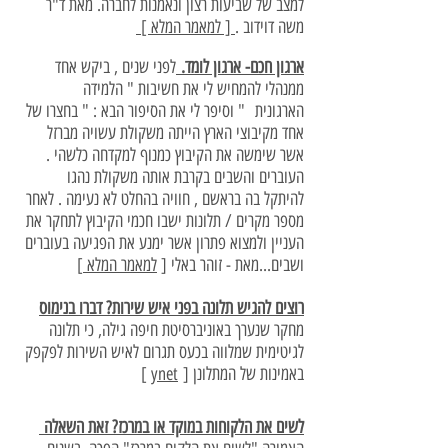
למצב של שביעות רצון ונאמנות לחברה. מאת ד"ר
משה דוידוב .
[ למאמר המלא ]
ארגון חכם- ארגון לומד.
לפני שנים , ביקש אחד
ממנהלי להמחיש לי את חשיבות " הלמידה
הארגונית " וסיפר לי את הסיפור הבא : " בחצרו של
אחד מקיבוצי הארץ הייתה משקולת עשויה מברזל
אשר שימשה את הקיבוץ כמנוף למקדחה כלשהי .
העוברים והשבים בקרבת אותה משקולת נהגו
להיתקל בה בראשם , חוויה בהחלט לא נעימה . לאחר
מספר מקרים / תלונות ישבו חכמי הקיבוץ לתחקר את
העניין ולמצוא פתרון אשר ימנע את הפגיעה בעוברים
ושבים...מאת - זוהר באלי [
למאמר המלא
]
רוצים להגיש תלונה בפני איש שירות? דברו בנימוס
מחקר שנערך באוניברסיטת חיפה גילה, כי תלונה
לגיטימית שמלווה בכעס תגרום לאיש השירות לפקפק
באמינות של המתלונן [
ynet
]
לשים את הלקוחות במוקד או במרכז? זאת השאלה