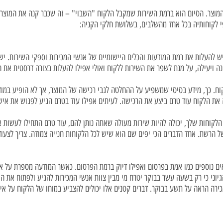
מוצר. הסיום הוא ברמת השירות שמקבל הלקוח "השבוי" – זה שכבר קנה את המוצר א
 לקוחותיה בכל אחד מהשלבים, בשלושת חלקי הקניה:
 להעלות את רמת המודעות והכלים היישומיים של אנשי המכירות וספקי השירות. יש 
ונה ויעילה, על מנת לשפר את השירות ללקוח ואולי אפילו להעלות בצורה דרסטית את
ח. כך, מידע בסיסי שמשפיע על ההחלטה לגבי רכישה של המוצר, אך לא הופיע במוד
ז את הלקוח עוד טרם ביצע את הרכישה. לעיתים אפילו עוד בטרם הגיע לפגוש את איש
לקוחות שלך, יכולה להיות שירות מעולה שאתה נותן להם, עוד טרם התחילו לעשות את
ל הרשת. אחד הדברים הכי יפים שם הוא שיש לכל הלקוחות חנייה צמודה. צריך לצעוד
אים נוספים כמו אמת בפרסום ואפילו דיוק ברמת הפרסום. כאשר המודעה מספרת על
הגיוני כי רק בשעה עשר בבוקר יטרח מי מבין צוות אנשי המכירות להגיע ולפתוח את
רה הראה על תשע בבוקר. דברים קטנים אלו יכולים להצביע במוחו של הלקוח על איחו