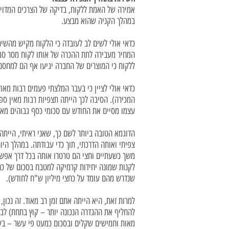
אמירה של האמת ללקוח, בדיקה של הצרכים המדויקי
במהלך הקניה שהוא מבצע.
כדאי אולי לשים לב לעובדה כי הלקוח מקיש מהשי
המחיר מעבירה לתת ההכרה של אותו לקוח מסר סמוי
ללקוח כי המוצרים של החברה יגיעו אף הם למחסני
כדאי אולי לציין כי בעבר המלצתי פעמים רבות מא
המכירה). הסיבה לכך הייתה תצפיות רבות מאין ספ
עצמו מסיים את החודש עם סכומי כסף גבוהים מאו
הדוגמא הטובה ביותר לשם כך, שאני ראיתי, הייתה
צפיתי ואותה הדרכתי, תוך כדי עבודתה. במהלך הי
משך כשעתיים וחצי הם טרטרו אותה בכל דרך אפשרי
לקנות שמונה יחידות קרמיקה למטבח בסכום של כחמ
שנדרש מהם עומד על כחצי מיליון ש"ח לחודש).
למרות זאת, היא הייתה אתם זמן רב מאוד. זה נכון,
להחליף את ההגדרה הנכונה יותר – קוץ בתחת) לב
מאות וחמישים שקלים ובסכום כמעט פי עשר – בש