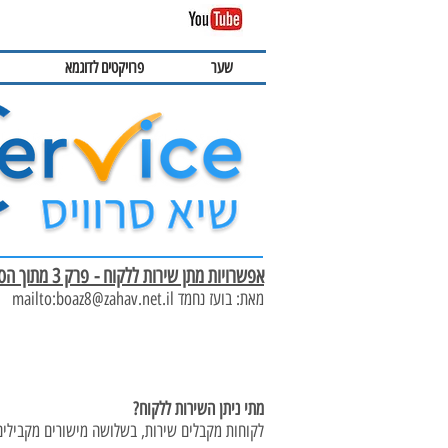
שער
פרויקטים לדוגמא
אפשרויות מתן שירות ללקוח - פרק 3 מתוך הספר הלקוח תמיד צודק
מאת: בועז נחמד mailto:boaz8@zahav.net.il
מתי ניתן השירות ללקוח?
לקוחות מקבלים שירות, בשלושה מישורים מקבילי