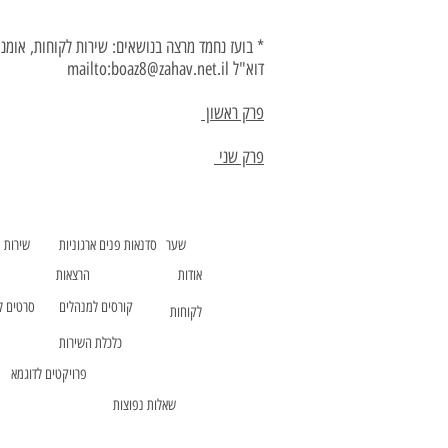
* בועז נחמד מרצה בנושאים: שירות לקוחות, אומנו
דוא"ל mailto:boaz8@zahav.net.il
פרק ראשון
פרק שני
שער
סדנאות פנים ארגוניות
שירות 
אודות
הרצאות
קורסים למנהלים
סרטים ל
לקוחות
כלכלת השירות
פרויקטים לדוגמא
שאלות נפוצות