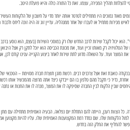
להצלחת תהליך המכירה, עצמו. זאת כל התורה כולה והיא פועלת היטב.
מים מאוד נמוכים היו מתחילים לטרטר אותה יותר מדי על חשבון של הלקוחות העשירי
ש מכירות מתחיל או לעברו של אחר ממנהליה. עדיין זוג זה היה זוכה ליחס ולכבוד ר
. הוא יכול לקבל שירות לרכב החדש שלו רק במוסכי השירות (בעצם, הוא נוסע ברכב כ
 של הטלוויזיה רק מאותו זכיין ועוד, את מכונת הכביסה הוא יוכל לתקן רק אצל היבואן
המוצר ועוד. על השאלה מדוע לתת שירות לאחר ביצוע הקנייה ענינו קודם לכן, אבל
בנקודה כואבת זאת אצל צרכנים רבים. רכשת מזגן תוצרת חברה מסוימת – הטכנאי של
אחרת, נדיר כי תקבל מהם טלפון בו הם ייבדקו כיצד אתה מרוצה מהמכשיר אותו רכשת
סים שבין הלקוח לבין החברה שסיפקה לו את המוצר, מכרה לו את החנות או נתנה ל
דה. כל הצוות רענן, הייתה להם התחלת יום נפלאה. הבעיה האמיתית מתחילה עם מתן
מול הלקוחות שלו. שם נמדד רמת המקצוענות האמיתית שלו. עליו להיות מקצוען אמית
פשר להחליף את החלק הזה בחדש.