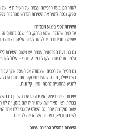
לאחר מכן בעת הרכישה עצמה של השירות או של ה
ספק. ננסה לתאר את השירות הנדרש מהחברה כלפי
השירות לפני ביצוע המכירה
עד כמה שהדבר ישמע מרתק, הרי שגם בתחום זה יש
שאיש המכירות חייב ללמוד לענות עליהן בצורה נכ
גם במודעת הפרסומת עצמה יש משום השירות ללקו
טלפון או לכתובת לקבלת מידע נוסף – עלול להרגי
גם חנייה של רכבים, שצמודה אל העסק שלך עבור ה
רשת שילב, חברה למוצרי תינוקות את חנות הדגל ש
להגיע מהחנייה לחנות. זמין, קל ונוח.
שירות בטרם ביצוע המכירה מביא בחשבון גם נוש
בבוקר, רצוי מאוד שמישהו יהיה שם בזמן. זה לא 
שעה מוקדמת יותר וגם השלט על גבי דלת אתר המכי
לשם הדוגמא, במסירה של הדירה לדיירים.
השירות בתהליך המכירה עצמה