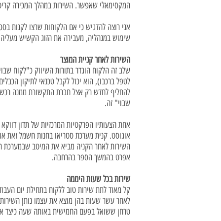
המקסימאלי שאפשר. השירות במהלך המכירה קריטי 
אני רוצה להדגיש כי אם הלקוחות שרצו לקנות בסכו
שימוש במנהליה, מעבירה את הזוג הקשיש מעליה לאי
השירות לאחר קניית המוצר
שלב זה הלקוח הוגדר בתורות השיווק כ"לקוח שבוי"
לטפל ברכבו), הוא יכול לקבל טכנאי לתיקון הכבלים
להחליף לחדש רק אצל חברת התקשורת ממנה רכש את 
שבוי" זה.
אחת הצעותיו הפרקטיות המרכזיות של תדון דווקא 
אוגוסט. קנית מערכת סטריאו בחנות חשמל זאת או 
השירות לאחר הקניה מביא את המיטב שבמערכת היח
אפרט בהמשך הספר בהרחבה.
שירות בכל שעות היממה
קל מאוד לתת שירות טוב ללקוח בתחילת יום העבו
לאחר עשר שעות בהן מוצא את עצמו נותן השירות ל
טרחן ששואל בפעם החמישית באותה שעה כיצד א