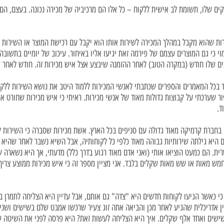
ם שלו, תשומת לב אישית ללקוח – כל אלו הם מרכיביה של מכירה נכונה. בעצם, הם 
רות שהוא מקבל במהלך המכירה לשירות אותו הוא יקבל עם רכישת המוצר או השירות 
 כי גם המוצרים עצמם של פירמה זאת יגיעו אליו באיחור. עיכוב של יומיים בתשובה
ם שלו חודש (במקרה הטוב) לאחר ההזמנה שיבצע אצל איש מכירות זה. חודש לאחר שהו
וד בכל המאמרים והספרים שכתבתי לאנשי המכירות ללמוד היטב את נושא השירות ללקו
ור שערכתי על קבוצות גדולות מאוד של אנשי מכירות. ראיתי כי איש מכירות שחורט א
ד.
 בחברת קרמיקה מאוד גדולה עם סניפים בכל הארץ. אשת מכירות שסברה כי השירות לל
ום היא גילתה שירותיות גבוהה מאוד כלפי כל לקוחותיה, אבל השיא נשבר לאחר שהיא 
ת. הם כמעט הוציאו אותי (ואני אדם מאוד רגוע בדרך כלל) מדעתי, אך היא נשארה של
ש מאות או שש מאות שקלים בלבד. אני מציין מספר זה כי איש מכירות ממוצע צריך 
 כי כאשר הגיעו לקוחות חדשים היא "צדה" גם אותם, אבל עדיין היא הצליחה לתמרן בי
ין אדריכלית שהגיע לאחר מכן והביאה אתה זוג צעיר שרכשו אמבט שלם בשישים ושנ
ישים ואחד אלף שקלים. איך היא הצליחה לעשות זאת? היא פרסה לפני את השיטה ש