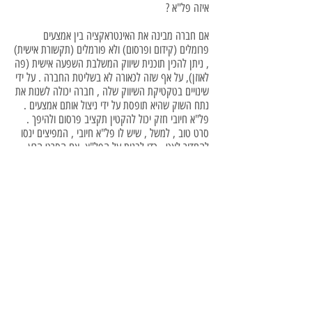
איזה פל"א ?
אם חברה מבינה את האינטראקציה בין אמצעים
פרומלים (קידום ופרסום) ולא פורמלים (תקשורת אישית)
, ניתן להכין תוכנית שיווק המשלבת השפעה אישית (פה
לאוזן), על אף שזה לכאורה לא בשליטת החברה . על ידי
שינויים בטקטיקת השיווק שלה , חברה יכולה לשנות את
נתח השוק שהיא תופסת על ידי ניצול אותם אמצעים .
פל"א חיובי חזק יכול להקטין תקציב פרסום ולהיפך .
סרט טוב , למשל , שיש לו פל"א חיובי , המפיצים ינסו
להחדיר לאט , כדי לבנות על הפל"א. אם הסרט הרע ,
לעומת זאת , ינסו לדחוף כמה שיותר מהר כדי להפיק
רווחים לפני שפל"א שלילי יקטול את הסרט .
כדי להגביר את פעילות הפל"א , מומלץ לתת מידע
ראשוני חיובי , להשאיר אי ודאות מסוימת , ולהקל על
השגת מידע נוסף , כדי לדרבן אנשים להמשיך לאסוף
אותו . דוגמאות של המוצר יכולות להקנות מימד של
ניסיון אשר יגרמו לצרכן להפיץ פל"א .
ההשפעה תהיה פחות אפקטיבית , ככל שיש למקבל
יותר ניסיון וידע על המוצר , לכן , אסטרטגיה של חינוך