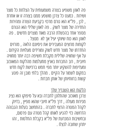
פה לאוזן משפיע בצורה משמעותית על הצלחת כל מוצר
ושירות . כמעט כל צרכן מושפע ממנו בצורה זו או אחרת
, לכן , פל"א הוא גורם מרכזי בקביעת הצורה ומהירות
החדירה של מוצר לשוק . פה לאוזן שלילי הוא הגורם
מספר אחד בהכשלת הרבה מאוד מוצרים חדשים . פה
לאוזן הוא כוח שיווקי יעיל אך לא מנוצל .
לקוחות מרוצים המעבירים את ניסיונם הלאה , מזרזים
החדרתו של מוצר חדש לשוק ומורידים מעלויות הקידום .
על אף שחוויה שלילית מקבלת חשיפה רבה יותר מחוויה
חיובית , רוב החברות בארץ מתעלמות מהלקוח המאוכזב
ומעדיפות להשקיע יותר מפי חמש ברכישת לקוח חדש
במקום לשמור על הקיים . מהלך בלתי מובן זה פוגע
קשות ברווחיותן של אותן חברות .
הלקוח הוא השגריר שלך
צרכן מאוכזב שהתלונן לחברה ובא על סיפוקו הוא נציג
מכירות מעולה , דרך פל"א חיובי שהוא מפיץ , בדיוק
לקהל המטרה הרצוי לחברה . בהתחשב בעלות הגבוהה
הדרושה כדי להגיע לאותו קהל מטרה עם פרסום,
ובחשיבות המכרעת של פל"א בקבלת החלטות , זהו
יתרון שחובה לנצלו .