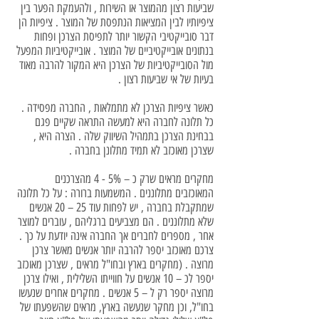
שביעות רצון מהמוצר או השירות , ולהעמקת הפער בין
ציפיותיו לבין המציאות הנתפסת של המוצר . ציפיות הן
דבר סובייקטיבי הקשור יותר לתפיסת הצרכן ופחות
בנתונים אובייקטיביים של המוצר . אובייקטיביות המפעל
מול הסובייקטיביות של הצרכן היא המקור להרבה מאוד
בעיות של אי שביעות רצון .
כאשר ציפיות הצרכן לא מתמלאות , החברה מפסידה .
כל תלונה לחברה היא למעשה התראה שקיים פגם
בבחינת הצרכן בתמהיל השיווק שלה . הצרה היא ,
שצרכן מאוכזב לא תמיד מתלונן בחברה .
מחקרים מראים שרק כ – 5% - 4 מהצרכנים
המאוכזבים מתלוננים . המשמעות ברורה : על כל תלונה
שמתקבלת בחברה , יש לפחות עוד 25 – 20 אנשים
שלא מתלוננים . הם מצביעים ברגליהם , עוברים למוצר
אחר , מספרים לחברים אך החברה אינה יודעת על כך .
צרכם מאוכזב יספר להרבה יותר אנשים מאשר צרכן
מרוצה . (מחקרים בארץ ובחו"ל מראים , שצרכן מאוכזב
יספר לכ – 10 אנשים על חווייתו השלילית , ואילו צרכן
מרוצה יספר רק ל – 5 אנשים . מחקרים אחרים שנעשו
בחו"ל, וכן מחקר שנעשה בארץ, מראים שהשפעתו של