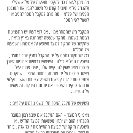
מה ניתן לעשות כדי להקטין תופעות של פל"א שלילי
ולהגדיל פל"א חיובי ? קודם כל חשוב להבין את המנגנון
הפנימי של פל"א , ומה גורם למקבל המסר להגיב או
לפעול לפי המסר .
המקבל חש שהמסר אמין , אם לפי דעתו יש התעניינות
רצינות בשלומו. מחקר שנעשה לאחרונה בארץ מראה ,
שהקשר של המקור למוצר משפיע על אמינותו והשפעתו
של הפל"א .
ככל שהמקור נתפס על ידי המקבל כמבין יותר במוצר ,
השפעת הפל"א גדלה . השימוש בדמויות ציבוריות לצורך
פרסום מוצר שאין להן קשר אליו , יהיה פחות יעיל
מאשר פרסום על ידי מומחה בתחום המוצר . שחקנית
שמפרסמת ירקות קפואים משפיעה פחות מאשר חקלאי
או מהנדס קירור שיסביר את יתרונות הירקות הקפואים
על הטריים .
השימוש של מקבל המסר תלוי בשני גורמים עיקריים :
מאפייני המוצר – האם המקבל אינו שבע רצון ממוצרו
הנוכחי ? האם יש יתרון משמעותי למוצר החדש , או
השפעה חזקה של קבוצת ההתייחסות ? כל אלה , ביחד
או לחוד , יגבירו את מעורבותו במוצר החדש .