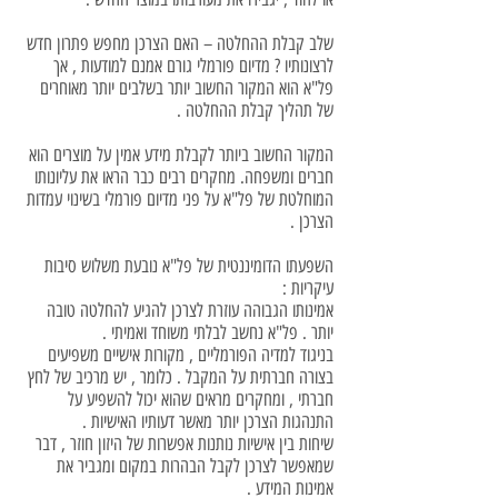
שלב קבלת ההחלטה – האם הצרכן מחפש פתרון חדש
לרצונותיו ? מדיום פורמלי גורם אמנם למודעות , אך
פל"א הוא המקור החשוב יותר בשלבים יותר מאוחרים
של תהליך קבלת ההחלטה .
המקור החשוב ביותר לקבלת מידע אמין על מוצרים הוא
חברים ומשפחה. מחקרים רבים כבר הראו את עליונותו
המוחלטת של פל"א על פני מדיום פורמלי בשינוי עמדות
הצרכן .
השפעתו הדומיננטית של פל"א נובעת משלוש סיבות
עיקריות :
אמינותו הגבוהה עוזרת לצרכן להגיע להחלטה טובה
יותר . פל"א נחשב לבלתי משוחד ואמיתי .
בניגוד למדיה הפורמליים , מקורות אישיים משפיעים
בצורה חברתית על המקבל . כלומר , יש מרכיב של לחץ
חברתי , ומחקרים מראים שהוא יכול להשפיע על
התנהגות הצרכן יותר מאשר דעותיו האישיות .
שיחות בין אישיות נותנות אפשרות של היזון חוזר , דבר
שמאפשר לצרכן לקבל הבהרות במקום ומגביר את
אמינות המידע .