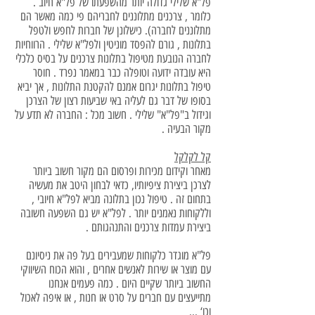
פל"א שלילי גדולה יותר מהשפעתו של פל"א חיוב .
כלומר , צרכנים מתלוננים לחבריהם פי כמה מאשר הם
מתלוננים לחברה). כישלונן של חברות לחפש ולטפל
בתלונות , גורם להפסד מוניטין ולפל"א שלילי . הרווחיות
לחברה הנובעת מטיפול בתלונות צרכנים על בסיס כלכלי
היא עובדה ידועה וטופלה כבר במאמר נפרד . חוסר
טיפול בתלונות יגרום אמנם להקטנת התלונות , אך יביא
בסופו של דבר גם לעליה באי שביעות רצון של הצרכן
וגידול ב"פל"א" שלילי . חשוב מכל : החברה לא תדע על
מקור הבעיה .
קל לקלקל
מאחר וקידום מכירות ופרסום הם מקור חשוב ביותר
לצרכן ביצירת ציפיותיו, כדאי לבחון היטב את מעשיה
בתחום זה . טיפול נכון בתלונה מביא לפל"א חיובי ,
וללקוחות נאמנים יותר . לפל"א יש גם השפעה חשובה
ביצירת עמדות צרכנים והתנהגותם .
פל"א מוגדר כלקוחות שמעבירים בעל פה את ניסיונם
עם מוצר או שירות לאנשים אחרים , והוא הכוח השיווקי
החשוב ביותר שקיים היום . כמה פעמים אנחנו
מתייעצים עם חברים על סרט או חנות , או איפה לאכול
וכו‘ ...