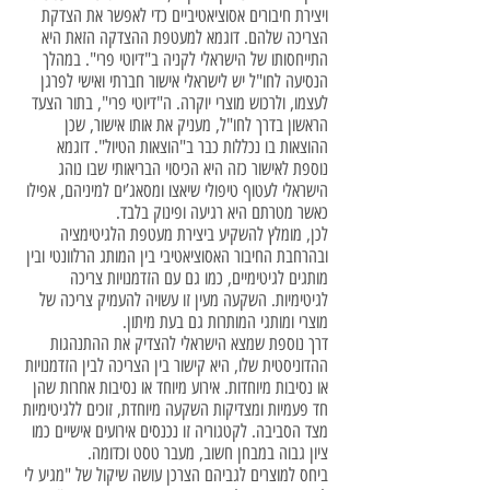
ויצירת חיבורים אסוציאטיביים כדי לאפשר את הצדקת
הצריכה שלהם. דוגמא למעטפת ההצדקה הזאת היא
התייחסותו של הישראלי לקניה ב"דיוטי פרי". במהלך
הנסיעה לחו"ל יש לישראלי אישור חברתי ואישי לפרגן
לעצמו, ולרכוש מוצרי יוקרה. ה"דיוטי פרי", בתור הצעד
הראשון בדרך לחו"ל, מעניק את אותו אישור, שכן
ההוצאות בו נכללות כבר ב"הוצאות הטיול". דוגמא
נוספת לאישור כזה היא הכיסוי הבריאותי שבו נוהג
הישראלי לעטוף טיפולי שיאצו ומסאג’ים למיניהם, אפילו
כאשר מטרתם היא רגיעה ופינוק בלבד.
לכן, מומלץ להשקיע ביצירת מעטפת הלגיטימציה
ובהרחבת החיבור האסוציאטיבי בין המותג הרלוונטי ובין
מותגים לגיטימיים, כמו גם עם הזדמנויות צריכה
לגיטימיות. השקעה מעין זו עשויה להעמיק צריכה של
מוצרי ומותגי המותרות גם בעת מיתון.
דרך נוספת שמצא הישראלי להצדיק את ההתנהגות
ההדוניסטית שלו, היא קישור בין הצריכה לבין הזדמנויות
או נסיבות מיוחדות. אירוע מיוחד או נסיבות אחרות שהן
חד פעמיות ומצדיקות השקעה מיוחדת, זוכים ללגיטימיות
מצד הסביבה. לקטגוריה זו נכנסים אירועים אישיים כמו
ציון גבוה במבחן חשוב, מעבר טסט וכדומה.
ביחס למוצרים לגביהם הצרכן עושה שיקול של "מגיע לי