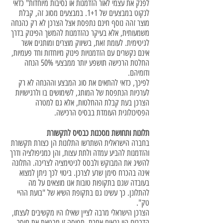
לפנק את עצמי לאור הזדמנות או נסיבות מיוחדות" כדאי
לנקוט במבצעים של 1+1. במבצעים מסוג זה, קבלת
מוצר זהה נוסף חינם נתפסת אצל הצרכן לא רק כהנחה
משמעותית, אלא בעיקר כהזדמנות להמשך הפינוק בדרך
לגיטימית. לעומת זאת, בשיווק מוצרים ומותגים אשר
אינם נקשרים עם הזדמנויות פינוק מיוחדות וחד פעמיות,
החלטת הרכישה תושפע יותר ממבצעי 50% הנחה
ודומיהם.
לפיכך, כדאי להתאים את סוג המבצע וההנחה לא רק
לערכיות הנתפסת של המותג, לשימושים בו ולרגישויות
הצרכן בעת קבלת ההחלטות, אלא גם למטרה
הפסיכולוגית העומדת בבסיס הרכישה.
תלונות ותחושת מסכנות כבסיס לתקשורת
בחברה הישראלית השתרשו התלונות הן כצורת תקשורת
והזדמנות להביע עמדה ולתת עצות, והן כמניפולציה ודרך
להשיג את המבוקש ולבסס לגיטימציה לצריכה. התלונה
אינה בהכרח סימן שרע לצרכן. ביטוי לכך ניתן למצוא
בעובדה שגם בתקופות טובות אנו מוצאים על מה
להתלונן. כך עשינו גם בתקופת השיא של "בועת ההיי
טק".
הצרכן הישראלי מרבה לציין שאילו היו מקשיבים לעצתו,
הדברים היו נראים אחרת. תפיסה זו מבטאת את חוסר