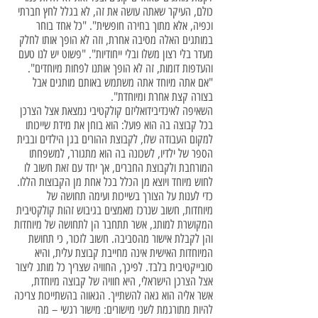
כולם, העיקר שאתה עושה את זה, לא בגלל לחץ חברתי
וכפיה, אלא מתוך בחירה חופשית". "כל אחד בוחר
במותגים האלה מסיבה אחרת, וזה לא הופך אותו לחלק
מעדר בלי רצון משלו ובלי ייחודיות". "פשוט יש לנו טעם
והעדפות דומות, זה לא הופך אותנו לפחות מיוחדים".
"אם אתה מיוחד אתה משתמש באותם מותגים אבל
בצורה קצת אחרת ומיוחדת".
השאיפה לאינדיבידואליזם קולקטיבי נמצאת אצל הצרכן
בכל קבוצה בה הוא פועל: הוא בוחן את מידת שייכותו
למקום העבודה שלו, לקבוצת ההורים בגן הילדים ובבית
הספר של ילדיו, לשכונה בה הוא מתגורר, למשפחתו
המורחבת ולקבוצת החברים, אך יחד עם זאת חשוב לו
לחוש מיוחד ויוצא מן הכלל בכל אחת מן הקבוצות הללו.
כדי לענות על הצורך בשייכות ועימה תחושה של
מיוחדות, חשוב שנרכז מאמצים בגיבוש זהות קולקטיבית
המקושרת למותג, אשר תתחבר הן לתחושה של מיוחדות
והן לקבלת אישור מהסביבה. חשוב לזכור, כי תחושת
המיוחדות האישית אינה מחייבת קבוצת עלית, והיא
סובייקטיבית בלבד. לפיכך, החוויה שצריך כל מותג ליצור
אצל הצרכן הישראלי, היא חוויה של קבוצה מיוחדת,
אשר אליה הוא גאה להשתייך. הגאווה בהשתייכות צריכה
להיות מתורגמת לשני מישורים: מישור רגשי – מה