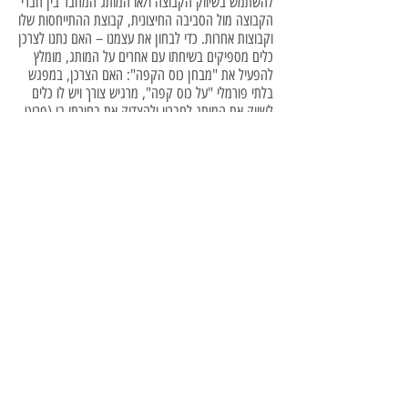
להשתמש בשיווק הקבוצה ו/או המותג המחבר בין חברי
הקבוצה מול הסביבה החיצונית, קבוצת ההתייחסות שלו
וקבוצות אחרות. כדי לבחון את עצמנו – האם נתנו לצרכן
כלים מספיקים בשיחתו עם אחרים על המותג, מומלץ
להפעיל את "מבחן כוס הקפה": האם הצרכן, במפגש
בלתי פורמלי "על כוס קפה", מרגיש צורך ויש לו כלים
לשווק את המותג לחבריו ולהצדיק את בחירתו בו (פרוט
במסגרת בפרק שיווק להורים).
חיזוק הקשר בין הצרכן למותג, לצד חיזוק השייכות
הקבוצתית והקשר בין צרכני המותג לבין עצמם,
מבססים נאמנות צרכנית וכוחם רב ביותר. לפכך, מהווים
אף מטרה העומדת בבסיס מועדוני הלקוחות. בשנים
האחרונות הוקמו בישראל מועדוני לקוחות רבים. בסקר
שערך מינהל תכנון וכלכלה במשרד התמ"ת, ופורסם
בגלובס 14.3.05, נמצא כי 50.2% מהצרכנים
הישראלים מחזיקים בכרטיס חבר מועדון לקוחות, אשר
מספק הנחות והטבות (וכ-60% מבעלי כרטיס חבר
מועדון קנו בכסף את הכרטיס), בעוד ש-28.3% בלבד
מעידים על עצמם כמשתמשים בקופונים. נתון זה תומך
בהנחה לפיה מרבית הלקוחות תופסים את מועדוני
הלקוחות כמועדוני הטבות.
תפיסה זו, של מועדון הלקוחות כמועדון הטבות, מסבירה
מדוע נמנעים צרכנים רבים למסור על עצמם פרטים