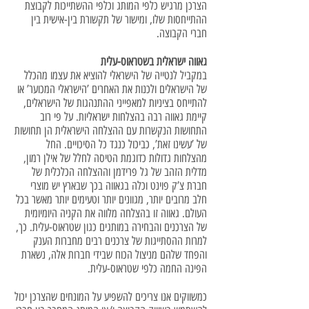
הצרכן מרגיש כלפי המותג וכלפי ההשתייכות לקבוצת
ההתייחסות שלו, ומישור של תקשורת בין-אישית בין
חברי הקבוצה.
גאווה ישראלית בשטראוס-עלית
במקביל לנטייה של הישראלי להוציא את עצמו מהכלל
של הישראלים ולכנות את האחרים ’הישראלי המכוער’ או
להתייחס בציניות למאפייני ההתנהגות של הישראלים,
קיימת גאווה רבה בהצלחות ישראליות. על פי רוב
התחושות הנקשרות עם ההצלחה הישראלית הן תחושות
של ’עשינו זאת’, כביכול כנגד כל הסיכויים. החל
מהצלחות גדולות כדוגמת הטיסה לחלל של אילן רמון,
מדלית הזהב של גל פרידמן וההצלחה הכלכלית של
חברת צ’ק פוינט וכלה בגאווה בכך שבארץ יש מוצרי
חלב מרובים יותר, מגוונים יותר וטעימים יותר מאשר בכל
העולם. גאווה זו בהצלחה מלווה את הקניה היומיומית
של הצרכנים והבחירה במותגים כגון שטראוס-עלית. כך,
למרות ההסתייגות של צרכנים רבים מחברות הענק
והפחד שלהם מניצול הכוח שבידי חברות אלה, נשארת
הפינה החמה כלפי שטראוס-עלית.
כמשווקים אנו צריכים להשפיע על המונחים שהצרכן יכול