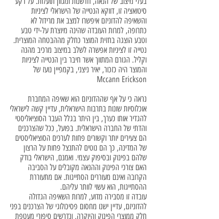
בעלי מיצוב של הנאה, חדשנות ומגוון תועלות. על רקע
סיטואציה זו, דווקא הנטייה של הישראלי לציניות
והשאיפה להדוניזם איפשרו למצב את מרידול לא
כתרופה, למרות העובדה שהינה מיוצרת על-ידי טבע
וטבע הוצגה בחזית המוצר כחלק מההבטחה המוצרית.
נטייה זו לציניות אפשרה לשלב במיצוב מרכיב מהנה
וקליל. הגורם המתווך אשר חיבר בין הנטייה לציניות
והמוצר היה כזכור, יאיר ניצני, בקמפיין נועז של
Mccann Erickson
נראה כי על אף שההדוניזם הוא שאיפה המחברת
אוכלוסיות שונות בתרבות הישראלית, עדיין קשה לישראלי
להגדיר אותו כערך, בין היתר בגלל העבר הסוציאליסטי
והדתי של החברה הישראלית. בפועל, ככל שהצרכנים
הם צעירים יותר וקשורים פחות לערכים הסוציאליסטים
של המדינה, כך הם נוטים להתנצל פחות על הרצון
שלהם בפינוק ובסיפוק עצמי. ואמנם, הישראלי בודק
האם צורכי הפינוק וההנאה מקובלים על הסביבה
הקרובה ואינם מעוררים הסתייגות. אם מתעוררת
ההסתייגות, הוא עשוי לוותר עליהם.
עובדה זו מסבירה מדוע, למרות השאיפה הגדולה
להדוניזם, עדיין ישנו מחסום פסיכולוגי של הצרכנים בפני
חלק ממוצרי הפינוק והיוקרה, ונדרשים סיפורי מעטפת