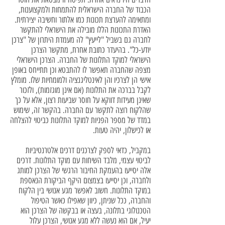
הכבוד של החברה הישראלית להתמחות ולמקצוענות,
ומתאימה להערצת תכונות כמו אלתור וחשיבה יצירתית.
האדרת התכונות הללו מובילה את הישראלי להתקשר
לחברה גם בשביל "לייעץ" לה מעמדת היתרון של "צרכן
יודע-כל". בהיעדר כתובת אחרת, מתקשר הצרכן
הישראלי למוקד התלונות של החברה. הצרכן הישראלי
מצפה שהחברה תאפשר לו להתבטא וכן תתייחס באופן
אישי הן לצרכיו והן לאינטליגנציה ולמומחיות שלו. מומלץ
לקבל בברכה את התלונות (אם אינן מוגזמות), ולזכור
שאינן מעידות דווקא על חוסר שביעות רצון, אלא על כך
שהלקוח רוצה לתקשר עם החברה. בהקשר זה, שימוש
במדד של מספר הפניות למוקד התלונות כביטוי להצלחה
או לכישלון, יהיה טעות.
במקביל, כדאי לספק לצרכנים דרכים אלטרנטיביות
לביטוי עצמי, מלבד השיחות עם מוקד התלונות. דרכים
אלה יסייעו בהעמקת החיבור הרגשי של הצרכן למותג
ולחברה, וכן יסייעו בצמצום היקף הביקורת הנאספת
במוקד התלונות. חשוב לאפשר מגע אנושי בין הלקוח
והחברה, ככל שניתן, כיוון שאפילו כאשר הטיפול
הטכנולוגי בתלונה, בעצה או בבקשה של הצרכן הוא
יעיל, אם הוא נעשה ללא מגע אנושי, הצרכן עלול