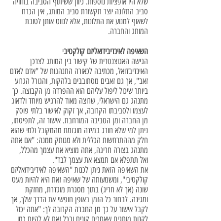
שלא היו אופציות נוספות. כיוון ששיתוף הסביבה בחוויה
סביב התלונה יוצר תקשורת סביב המותג, אין הכרח
לשאוף למנוע את התלונות, אלא לנווט אותן לטובת
המותג והחברה.
השאיפה לאינדיבידואליזם קולקטיב
י
הגישה האגוצנטרית של קישור בין המותג לצרכן
האינדיבדואל, מכתיבה לכאורה התנהגות של "אדם לאדם
זאב", אך גם זאבים מסתובבים בלהקות, והגורל הגרוע
ביותר שיכול ליפול עליהם הוא ההפרדה מן הקבוצה. כך
מתנהג גם הישראלי, שרוצה מאוד להרגיש מיוחד ולדאוג
לעצמו ולסביבתו הקרובה, אך זקוק לאישור בלתי פוסק
מן החברה ומן הסביבה המורחבת. אישור זה, לתפיסתו,
ניתן למי שלא חורג במידה מוגזמת מהמקובל ולמי שהוא
חלק מההתרחשות הכללית ולא מנותק ממנה: "אם אתה
מתנהג בצורה חריגה, אתה מוציא את עצמך מהכלל,
ואל תתפלא אם תמצא את עצמך לבד".
את השאיפה הזאת ניתן לכנות "השאיפה לאידיבידואליזם
קולקטיבי", ומשמעותה של שאיפה זאת היא להיות מעט
שונה (אך לא חריג) בתוך מסגרת מוגדרת, מחזקת
ומגינה. לבחור כל הזמן באופן חופשי את הדרך שלך, אך
לקבל אישור על כך מן החברה הקרובה לך: "אתה יכול
לקנות מותגים שאחרים קונים ובכל זאת לא להיות כמו