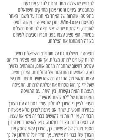
להרגיש שנשללה ממנו הזכות להביע את דעתו.
כמתבגרים ציניים וחסרי אמון מחזיקים הישראלים
בתפיסה, שהרווח של האחד בא תמיד על חשבון האחר
(תפיסת (Win-Lose. יתכן שתפיסה זו מהווה בסיס
לעובדה, כי למרות שהישראלי רוצה להיתפס כמצליח
במיוחד, הוא מציג עצמו בפני חבריו וסביבתו לעיתים
בצורה הממתנת את הצלחתו.
תפיסה זו מושלכת גם על מותגים: הישראלים רוצים
להיות קשורים למותג מצליח, אך אם הוא מצליח מדי הם
עלולים לחשוב שהחברה מרמה אותם, ומפתחים כלפיה
כעס. באמצעות התנהגות של התלוננות, הצרכן מציג
עצמו מראש מול החברה כמישהו שאינו תמים, ומרגיש
שעל ידי כך הוא מפחית את יכולתה לרמותו. התפיסה
העצמית הזאת נקשרת, בין היתר, עם התפיסה
המפורסמת של "לא להיות פראייר".
מעניין לציין כי הצורך להתלונן עומד בסתירה עם הצורך
בבחירה חופשית, שהרי אם ניתנת לצרכן מלוא אפשרות
הבחירה, אין לו את מי להאשים בבחירה אלא את עצמו.
על בסיס הבנת הצורך בתלונה, כדאי לאפשר בחירה בין
מספר מוגבל של אופציות. כך, הצרכן עשוי לספק את
הצורך שלו בבחירה אישית, אך תמיד יוכל להתלונן על כך