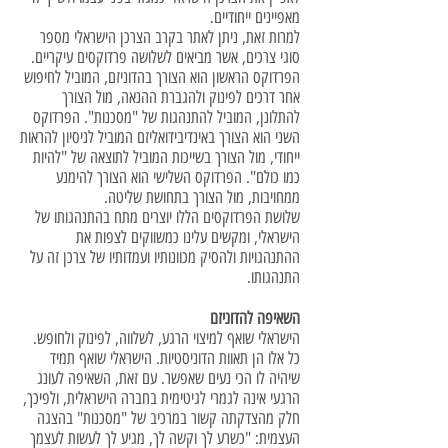
מאפיינים ייחודיים.
למרות זאת, ניתן לאתר בקרב הצרכן הישראלי מספר
סוגי צרכים, אשר מביאים לשלושה פרדוקסים עיקריים.
הפרדוקס הראשון הוא הצורך בהדוניזם, המוביל לחיפוש
אחר דרכים לפינוק ולהגברת ההנאה, מול הצורך
להתלונן, המוביל להתנהגות של "מסכנות". הפרדוקס
השני הוא הצורך באינדיבידואליזם המוביל לניסיון להראות
ייחודי, מול הצורך בשייכות המוביל לתוצאה של "להיות
כמו כולם". הפרדוקס השלישי הוא הצורך להימנע
ממחויבות, מול הצורך בתחושת שליטה.
שלושת הפרדוקסים הללו יוצרים מתח בהתנהגותו של
הישראלי, ומקשים עלינו כמשווקים לצפות את
ההתנהגויות ולהסיק מכוונותיו ועמדותיו של צרכן זה על
התנהגותו.
השאיפה להדוניזם
הישראלי שואף למיצוי הרגע, לשלווה, לפינוק ולחופש.
כל אלו הן תאוות הדוניסטיות. הישראלי שואף תמיד
שיהיה לו הכי נעים שאפשר. עם זאת, השאיפה לעונג
הרגעי אינה לגמרי לגיטימית בחברה הישראלית, ולפיכך,
חלק מהצדקתה קשור במרכיב של "מסכנות" בהצגה
העצמית: "כשרע לך וקשה לך, מגיע לך לעשות לעצמך