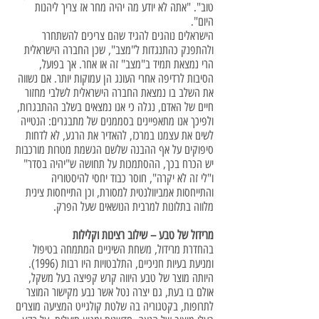
טוב". "אתה לא יודע מה יהיה מחר אז צריך ליהנות
היום".
הישראלים נוהגים להגיד שהם צריכים להשתחרר
ולהתפנק כהתנגדות ל"מצב", שכן החברה הישראלית
הרי נמצאת תמיד ב"מצב" זה או אחר. אך בפועל,
הסיבות לרדיפה אחרי העונג הן עמוקות יותר. אם נשווה
את השלב בו נמצאת החברה הישראלית לשלבי מחזור
חיים של האדם, נגלה כי אנו נמצאים בשלב ההתבגרות,
ולפיכך אנו מתאפיינים בסממנים של מתבגרים: הנטייה
לשים את עצמנו במרכז, להאדיר את הרגע, לא לדחות
סיפוקים על אף ההבנה שלשם הגשמת מטרות מורכבות
יש הכרח בכך, ההסתמכות על תחושה ש"יהיה בסדר"
ו"לי זה לא יקרה", חוסר כבוד יחסי להיסטוריה
והתייחסות אמביוולנטית למסורת, וכן התייחסות צינית
מלווה בתלונות למרבית הנושאים שעל הפרק.
מרידול של טבע – שילוב רצינות וקלילות
בהחדרת מרידול, משחת השיניים המתמחה בטיפול
ומניעת בעיות חניכיים, התלבטויות היו רבות (1996).
היותה מוצר של טבע היווה קרש קפיצה בעל משקל,
אולם בו בעת, גם יצרה נטל אשר נבע מקישור המוצר
לתרופות, בקטגוריה בה שלטת קולגייט המציעה מוצרים