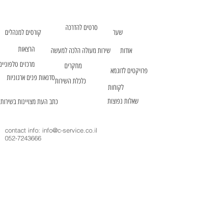
סרטים להדרכה
שער
קורסים למנהלים
הרצאות
אודות
שירות מעולה הלכה למעשה
מרכזים טלפוניים
מחקרים
פרויקטים לדוגמא
סדנאות פנים ארגוניות
כלכלת השירות
לקוחות
שאלות נפוצות
כתב העת מצויינות בשירות
contact info:
info@c-service.co.il
052-7243666
09-7926377
© 2004 כל הזכויות שמורות לשיא סרוויס מצוינות
בשירות
תנאי שימוש