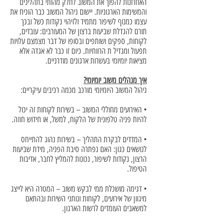
האחרונות להפוך את המשוב לחלק מהותי בתהליכים
והמשימות הארגוניות. יישום ניהול המשוב כבר הוכיח את
עצמו כמנוף לשיפור מתמיד ולזיהוי נקודות כשל ובכך
תורם להגדלת שביעות ברצון של המעורבים: עובדים,
לקוחות, ספקים ושותפים ובסופו של דבר מצמצם עלויות
תפעול ומגדיל ת הרווחיות. כיום זו כבר לא אגדה אלא
מציאות יומיומי בעשרות ארגונים מודרניים.
איך מנהלים משוב יומיומי?
ניהול המשוב היומיומי מורכב מכמה רכיבים עיקריים:
• האירועים מחוללי המשוב – בשירות לקוחות זה יכול
להיות פניה טלפונית של הלקוח, למשל, או חידוש חוזה.
• המדדים לבקרת התהליך – בשירות נהוג להתייחס
לנושאים כגון: האם נפתרה סיבת הפניה, מידת שביעות
הרצון, נקודות לשיפור, נכונות להמליץ לחבר, אדיבות
הטיפול.
• דגימה מושכלת ממי לבקש משוב – המטרה היא לייצג
מיגוון של אירועים, לקוחות ונותני השירות ובהתאם
למשאבים העומדים לרשות הארגון.