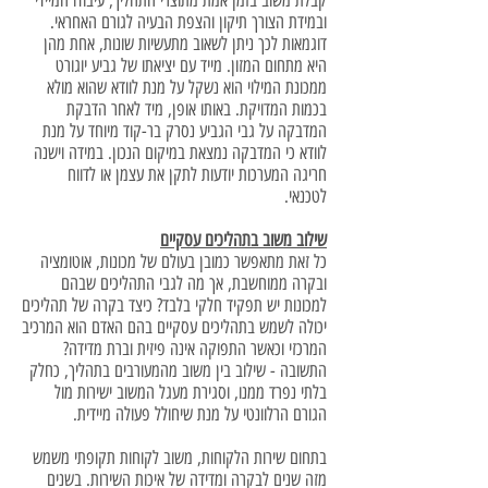
קבלת משוב בזמן אמת מתוצרי התהליך, עיבודו המיידי
ובמידת הצורך תיקון והצפת הבעיה לגורם האחראי.
דוגמאות לכך ניתן לשאוב מתעשיות שונות, אחת מהן
היא מתחום המזון. מייד עם יציאתו של גביע יוגורט
ממכונת המילוי הוא נשקל על מנת לוודא שהוא מולא
בכמות המדויקת. באותו אופן, מיד לאחר הדבקת
המדבקה על גבי הגביע נסרק בר-קוד מיוחד על מנת
לוודא כי המדבקה נמצאת במיקום הנכון. במידה וישנה
חריגה המערכות יודעות לתקן את עצמן או לדווח
לטכנאי.
שילוב משוב בתהליכים עסקיים
כל זאת מתאפשר כמובן בעולם של מכונות, אוטומציה
ובקרה ממוחשבת, אך מה לגבי התהליכים שבהם
למכונות יש תפקיד חלקי בלבד? כיצד בקרה של תהליכים
יכולה לשמש בתהליכים עסקיים בהם האדם הוא המרכיב
המרכזי וכאשר התפוקה אינה פיזית וברת מדידה?
התשובה - שילוב בין משוב מהמעורבים בתהליך, כחלק
בלתי נפרד ממנו, וסגירת מעגל המשוב ישירות מול
הגורם הרלוונטי על מנת שיחולל פעולה מיידית.
בתחום שירות הלקוחות, משוב לקוחות תקופתי משמש
מזה שנים לבקרה ומדידה של איכות השירות. בשנים