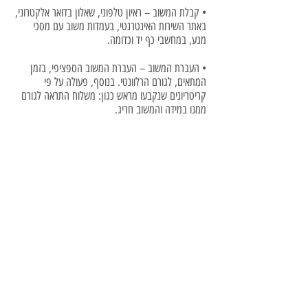
• קבלת המשוב – ראיון טלפוני, שאלון בדואר אלקטרוני,
באתר השירות האינטרנטי, בעמדות משוב עם מסכי
מגע, במחשבי כף יד וכדומה.
• העברת המשוב – העברת המשוב הספציפי, בזמן
המתאים, לגורם הרלוונטי. בנוסף, פעולה על פי
קריטריונים שנקבעו מראש כגון: משלוח התראה לגורם
ממנו במידה והמשוב חריג.
• ניתוח כמותי וסטטיסטי - לזיהוי נקודות לשיפור, אל מול
יעדים ולניתוח מגמות ופילוחים.
• תיעוד ושימוש חוזר – הן ברמת הפרט, כחלק מהמידע
האינדיבידואלי, והן ברמת מצטברת לצורך ניתוח עתידי.
**המאמר באדיבות ד"ר גיא יוגב הוא חוקר ומרצה בתחום שיווק
וטכנולוגיות באוניברסיטת ת"א
סרטים להדרכה
שער
קורסים למנהלים