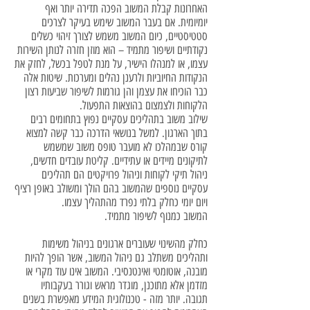
האחרונות קבלת המשוב הפכה תדירה יותר ואף
יומיומית. אם בעבר המשוב שימש בעיקר לצרכים
סטטיסטיים, כיום המשוב משמש לצורך זיהוי כשלים
נקודתיים ושיפור מתמיד – הוא מוזן חזרה לנותן השירות
עצמו, או למנהלו הישיר, על מנת לטפל בכשל, לחזק את
הנקודות החיוביות ולרענן נהלים ומערכות. שיטות אלה
כבר הוכיחו את עצמן והן גורמות לשיפור שביעות רצון
הלקוחות ולצמצום בהוצאות התפעול.
שילוב משוב בתהליכים עסקיים נפוץ בתחומים רבים
בתוך הארגון. למשל בנושאי הדרכה כבר קשה למצוא
קורס שבמהלכו לא מועבר טופס משוב שמשמש
לתיקונים מיידים או עתידיים. קליטת עובדים חדשים,
ניהול תיקי לקוחות וניהול פרויקטים הם תהליכים
עסקיים נוספים שהמשוב בהם הולך ומשולב באופן רציף
ויום יומי כחלק בלתי נפרד מהתהליך עצמו.
המשוב כמנוף לשיפור מתמיד.
כחלק מהשינוי שעוברים ארגונים בניהול משימות
ותהליכים משתלב גם ניהול המשוב, אשר הופך להיות
מובנה, אוטומטי ואינטנסיבי. המשוב אינו עוד מקרי או
מזדמן אלא מתוכנן, מוגדר מראש וגורר בעקבותיו
תגובה. יותר מזה - טכנולוגית המידע מאפשרת בשנים