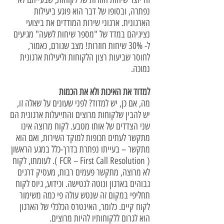
נפתרה, ובסופו של דבר הוא פוגע ביעילות
הארגונית. ארגוני שירות המודדים את ביצועי
נציגיהם במדד של "מספר שיחות לשעה" מגיעים
ל- 30% שיחות חוזרות! מצב שגורם, כאמור,
לחוסר שביעות רצון הלקוחות וליעילות ארגונית
נמוכה.
למדוד את האיכות ולא את הכמות
מה, אם כן, יש למדוד? לפני שעונים על שאלה זו,
יש להבין שלקוחות מרוצים והתייעלות ארגונית הם
שני הצדדים של אותו מטבע. לקוח מרוצה אינו
מתקשר לעתים תכופות למוקד השירות, ואם הוא
מתקשר – בעייתו נפתרת בדרך-כלל במגע הראשון
( FCR – First Call Resolution ). לעומתו, לקוח
לא מרוצה, מתקשר פעמים רבות, מעסיק דרגים
גבוהים בארגון ונוטה לנטישה. וכידוע, גיוס לקוח
תחליפי במקום זה שנטש עולה פי כמה משימור
לקוח קיים. כלומר, האינטרס הכלכלי של הארגון
הוא לגרום ללקוחותיו להיות מרוצים.