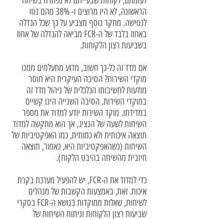
לעומתם, לקוחות שבעייתם לא נפתרה בשיחה
הראשונה, לא היו מרוצים ו- 38% מהם נטו
לנטישה. מחקר נוסף מצביע על כך שכל הגדלה
באחוז בלבד של ה-FCR מביאה להגדלה של אחוז
בשביעות רצון הלקוחות.
אם מדד זה כל-כך חשוב, מדוע מתעלמים ממנו
מוקדי השירות? הסיבה העיקרית היא חוסר
מודעות לחשיבותו הכלכלית של ניהול מדד זה
במוקדי השירות. הסיבה השנייה הינו קשיים
במדידתו. מוקד השירות יודע למדוד את מספר
השיחות לשעה של הנציג, אך הוא מתקשה למדוד
תוצאה איכותית ולא כמותית, כמו האפקטיביות של
השיחות (כשהאפקטיביות היא, כאמור, תוצאה
חיובית מהשיחה בהיבט הלקוח).
כדי למדוד את ה-FCR, יש להפעיל מערכת בקרת
איכות. זאת, באמצעות הקשבות של מנהלים
לשיחות, שאלות ממוקדות בנושא ה-FCR בסקרי
שביעות רצון הלקוחות וניתוח השיחות של