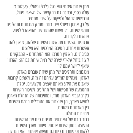
מתן שירות איכותי הוא נטל כלכלי וניהולי. פעילות כזו
עולה כסף, וכרוכה גם בהקצאה של משאבי ניהול,
הנדרשים לניהול ולפיקוח על שינוי מתמיד.
על כן, ארגון רציונלי אינו בונה ומחזק מנגנונים ותהליכים
תומכי שירות, רק משום שהמנהלים ’התאהבו’ לפתע
פתאום בלקוחות.
ארגונים משפרים את איכות השירות שלהם, כי אין להם
אפשרות אחרת. הסיבה המרכזית היא אילוצים
סביבתיים. האילוץ המרכזי הוא המתחרים - המבקשים
ליצור בידול על-ידי יצירה של רמת שירות גבוהה; הארגון
שואף ל’יישר עמם קו’.
מנגנונים ותהליכים של מתן שירות עוברים מארגון
לארגון. מנהלים לומדים עליהם זה מזה, ולעתים קרובות,
שואבים את הידע מאותם יועצים מקצועיים. יכולת
ההטמעה של תפישות ושל תהליכים לשיפור השירות
בקרב עובדי הארגון מחד, ומחויבותה של הנהלת הארגון
לנושא מאידך, הן שיוצרות את ההבדלים ברמת השירות
בין הארגונים השונים.
מחויבות הנהלה
ברוב רובם של הארגונים מבינים כיום את החשיבות
הנעוצה במתן שירות איכותי. פיתוח מערך השירות
ללקוח וטיפוחו הם כיום גם מעשה אופנתי, ואף הנהלה