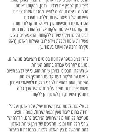
כיצד ניתן לספק את צרכיו - בזמן, במקום ובאיכות
הרצויה. גישה זו מנסה להציג מסגרת אינטגרטיבית
ליישומה של תפיסת שירות כוללת. המערכות
הטכנולוגיות המסייעות לכך מאפשרות קבלת תמונה
מדויקת לגבי פעילות הלקוח אל מול הארגון. ארגונים
רבים הקימו מוקדי שירות ללקוחות, המאפשרים ביצוע
פעילויות שונות וקבלת מידע לגבי פעילות הארגון (ראה
סקירה רחבה על CRM בעמוד...).
להלן נציג מספר עקרונות בסיסיים השאובים מגישה זו,
ונוגעים לתהליכי עבודה בתחום השירות.
א. העיקרון הבסיסי במתן שירות הוא, כי יש לבצע תיאום
ציפיות עם הלקוח בעת קביעת התהליך של מתן
השירות, וזאת בהתאם לצורכי הלקוח ולמשאבי הארגון.
תיאום ציפיות זה חשוב על-מנת להשיג ערך גבוה
בתהליך השירות, הן לארגון והן ללקוח.
ב. על-מנת לבנות מערך שירות יעיל, על הארגון ועל כל
יחידה בתוכו ליצור מעין ’מפת שירות’. מפה זו תציג
מטריצת לקוחות מול שירותים הניתנים להם, הגדרה של
צורכי הלקוחות ומיפוי תהליכים של מתן שירות בארגון,
בהם הממשקים בין הארגון ללקוח. במסגרת זו תיעשה