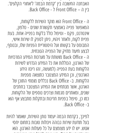
האבחנה החשובה בין ’קדמת הבמה’ ל’אחורי הקלעים’.
בין ה – Front Office ל - Back Office.
ה - Front Office הוא מוקד השירות ללקוחות,
המאפשר פנייה באמצעי תקשורת שונים - טלפון,
אינטרנט, פקס - וטיפול כולל בלקוח בפנייה אחת. בעת
פניית לקוח, ולאחר זיהויו, ניתן לספק לו שירות אישי,
המבוסס על בקשתו ועל היסטוריית הפניות שלו, ובנוסף,
לבצע תיעוד מדויק של הפנייה הנוכחית.
ה - Back Office מושתת על מערכות המידע המרכזיות
של הארגון, הכוללות את כל המידע הנדרש לשירות
הלקוחות בעת הפנייה (למעשה, זהו ריכוז הידע
הארגוני), וכן המידע המצטבר כתוצאה מפניות
הלקוחות. ב- Back Office נכללים מומחי התוכן של
הארגון, אשר מנתחים את המידע המצטבר בחתכים
שונים, ומאתרים מגמות וצרכים נוספים של הלקוחות.
כמו כן, טיפול בפניות חריגות ובתקלות מתבצע אף הוא
ב- Back Office.
לפיכך, בקדמת הבמה יעמוד נותן השירות, שאמור להיות
בעל תודעת שירות גבוהה ויכולות טובות בתחום יחסי
אנוש. יש לו ידע מצומצם על כל פעולות הארגון. הוא