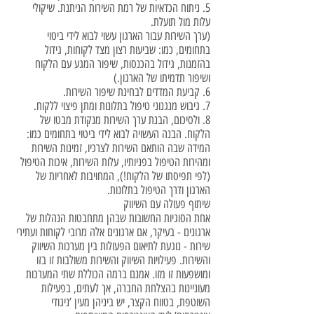
5. ניתוח הכדאיות של רמת השירות הניתנת. שיקולי
עלות מול תועלת.
(ערך השירות עבור הארגון עשוי לבוא לידי ביטוי
בתחומים, כמו: שביעות רצון מצד לקוחות, גידול
בהזמנות, גידול בהכנסות, שיפור המגע עם הלקוח
ושיפור תדמיתו של הארגון.)
6. קביעת המדדים לבחינת שיפור השירות.
7. גיבוש מנגנוני טיפול בתלונות ומתן פיצוי ללקוח.
8. ולסיכום, הבנת ערך השירות מנקודת מבטו של
הלקוח. הבנה העשויה לבוא לידי ביטוי בתחומים כמו:
המידה שבה הותאם השירות לצרכיו, זמינות השירות
ומהירות הטיפול בפניותיו, עלות השירות, איכות הטיפול
(לפי תפיסתו של הלקוח!), המחויבות לאחריות של
הארגון ודרך הטיפול בתלונות.
שיתוף פעולה עם השיווק
אחת הסוגיות החשובות שבהן מתחבטות הנהלות של
ארגונים - בעיקר, אם ארגונים אלה מרובי לקוחות ועתירי
שירות - נוגעת לתיאום הפעולות בין מערכות השיווק
והשירות. פעילויות השיווק והשירות משולבות זו בזו
ומושפעות זו מזו. אמנם ברמה הכוללת שתי המערכות
מעוניינות בהצלחת החברה, אך לעתים, בפעילות
השוטפת, בטווח הקצר, יש ביניהן מעין ’ניגודי