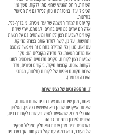
השירות, היחס האנושי שהוא נותן ללקוח, משך זמן
הטיפול ועוד. במסגרת זו ניתן לכלול גם את הטיפול
בתלונות.
קל יחסית למדוד הגשמה של יעדי מכירה, כי בדרך-כלל,
אלה הם יעדים כמותיים ברורים. לעומתם, יעדי שירות
קשורים לשביעות רצון לקוחות ומושתתים גם על רגשות
ותחושות, ועל כן, קשה למדוד אותם בצורה מדויקת.
עם זאת, מגוון כלי המדידה בתחום זה מאפשר לצמצם
את מרחב הטעות. כלי מדידה מקובלים הם: סקר
שביעות רצון לקוחות, סקרים מדגמיים המוכוונים לסוגי
לקוחות שונים, קבוצות מיקוד, ביקורים וסיורים, מדדי
שירות מקוונים ופניות של לקוחות (תלונות, מכתבי
הערכה וכדומה).
ד. תחלופה וגיוס של נציגי שירות
כאמור, מתן שירות מתבצע בדרכים שונות ומגוונות,
שאחת העיקריות שבהן היא השימוש בטלפון. הטלפון
הוא כלי מרכזי, שמאפשר לטפל ביעילות בלקוחות רבים,
הפונים לארגון בתדירות גבוהה.
בארגונים רבים מתן שירות הוא חלק ממכלול תפקידיו
של העובד, הבא במגע עם קהל הלקוחות. אך בארגונים