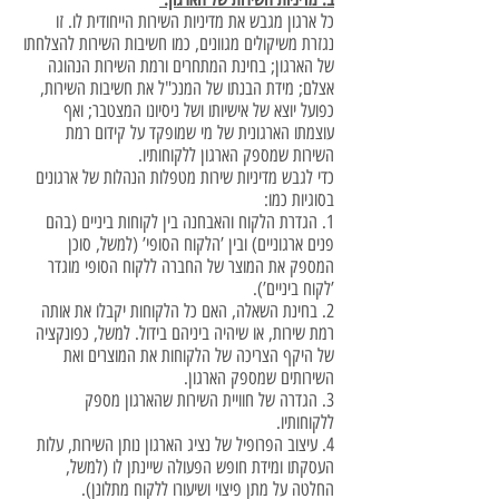
כל ארגון מגבש את מדיניות השירות הייחודית לו. זו
נגזרת משיקולים מגוונים, כמו חשיבות השירות להצלחתו
של הארגון; בחינת המתחרים ורמת השירות הנהוגה
אצלם; מידת הבנתו של המנכ"ל את חשיבות השירות,
כפועל יוצא של אישיותו ושל ניסיונו המצטבר; ואף
עוצמתו הארגונית של מי שמופקד על קידום רמת
השירות שמספק הארגון ללקוחותיו.
כדי לגבש מדיניות שירות מטפלות הנהלות של ארגונים
בסוגיות כמו:
1. הגדרת הלקוח והאבחנה בין לקוחות ביניים (בהם
פנים ארגוניים) ובין ’הלקוח הסופי’ (למשל, סוכן
המספק את המוצר של החברה ללקוח הסופי מוגדר
’לקוח ביניים’).
2. בחינת השאלה, האם כל הלקוחות יקבלו את אותה
רמת שירות, או שיהיה ביניהם בידול. למשל, כפונקציה
של היקף הצריכה של הלקוחות את המוצרים ואת
השירותים שמספק הארגון.
3. הגדרה של חוויית השירות שהארגון מספק
ללקוחותיו.
4. עיצוב הפרופיל של נציג הארגון נותן השירות, עלות
העסקתו ומידת חופש הפעולה שיינתן לו (למשל,
החלטה על מתן פיצוי ושיעורו ללקוח מתלונן).