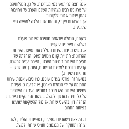
אינה רוצה להיתפש כלא מעודכנת. על כן, הנהלותיהם
של ארגונים רבים מצהירות השכם והערב על מחויבותן
למתן שירות איכותי ללקוחות.
אך בהצהרות אין די, וההתנהגות הלכה למעשה היא
שקובעת.
לדעתנו, הנהלה שבאמת מחויבת לשירות פועלת
בשלושה מישורים עיקריים:
א. גיבוש מדיניות שירות הכוללת את תפיסת השירות
הארגונית; התוויית קווים מנחים לאופן הנחלתה של
תפיסת השירות ביחידות הארגון; הצבת יעדים להשגה,
קביעת הדרכים למדידת ההישגים, ועוד. (ראה להלן –
מדיניות השירות.)
במישור זה יפורטו צעדים שונים, כמו גיבוש אמנת שירות
החתומה על-ידי הנהלת הארגון, או קביעה כי פעילות
לשיפור השירות היא מרכיב בתוכנית העבודה השנתית
של כל יחידה בארגון. למשל, במישור זה יתקיים בישיבות
הנהלה דיון בהישגי שירות אל מול ההשקעות שנעשו
בפיתוח התחום.
ב. הקצאת משאבים מספקים, כספיים וניהוליים, לשם
יצירה ותחזוקה של מנגנונים תומכי שירות. למשל,