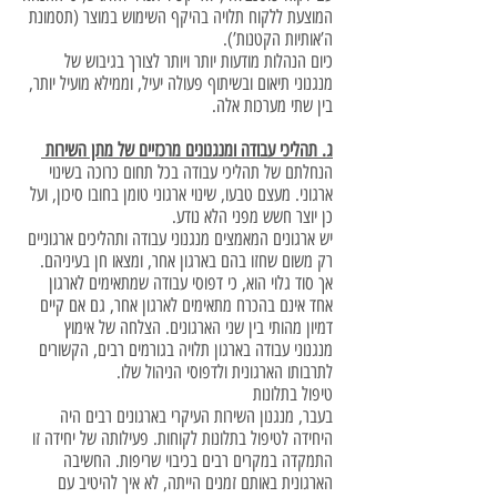
המוצעת ללקוח תלויה בהיקף השימוש במוצר (תסמונת
ה’אותיות הקטנות’).
כיום הנהלות מודעות יותר ויותר לצורך בגיבוש של
מנגנוני תיאום ובשיתוף פעולה יעיל, וממילא מועיל יותר,
בין שתי מערכות אלה.
ג. תהליכי עבודה ומנגנונים מרכזיים של מתן השירות
הנחלתם של תהליכי עבודה בכל תחום כרוכה בשינוי
ארגוני. מעצם טבעו, שינוי ארגוני טומן בחובו סיכון, ועל
כן יוצר חשש מפני הלא נודע.
יש ארגונים המאמצים מנגנוני עבודה ותהליכים ארגוניים
רק משום שחזו בהם בארגון אחר, ומצאו חן בעיניהם.
אך סוד גלוי הוא, כי דפוסי עבודה שמתאימים לארגון
אחד אינם בהכרח מתאימים לארגון אחר, גם אם קיים
דמיון מהותי בין שני הארגונים. הצלחה של אימוץ
מנגנוני עבודה בארגון תלויה בגורמים רבים, הקשורים
לתרבותו הארגונית ולדפוסי הניהול שלו.
טיפול בתלונות
בעבר, מנגנון השירות העיקרי בארגונים רבים היה
היחידה לטיפול בתלונות לקוחות. פעילותה של יחידה זו
התמקדה במקרים רבים בכיבוי שריפות. החשיבה
הארגונית באותם זמנים הייתה, לא איך להיטיב עם