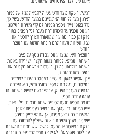
אינטרסים’ לצד האינטרסים המשותפים.
למשל, השקת מוצר חדש עשויה להביא למבול של פניות
לארגון מצד לקוחות המתעניינים במוצר החדש. בשל כך,
גדל באופן מיידי מספר הפניות למוקדי השירות הטלפוני.
העומס מכביד על היכולת לתת מענה לכל הפונים בתוך
פרק זמן סביר, מה עוד שמתעורר הצורך להכשיר את
נציגי השירות ולערוך להם היכרות הולמת עם המוצר
החדש.
התוצאה היא, שנוצר עומס עבודה נוסף על נציגי
השירות, וממילא, לפחות בטווח הקצר, יש ירידה באיכות
השירות בכללותו. כמובן, היערכות מתאימה מקטינה את
הסיכוי להתרחשות זו.
אכן, אפשר לטעון, כי עלייה במספר השיחות למוקדים
הטלפוניים, בעקבות קמפיין למוצר חדש, היא הצלחה
מבחינה מערכת השיווק, אך לאחראים לנושא השירות זהו
עומס עבודה נוסף.
דוגמה נוספת נוגעת לסוגיית שירות מרכזית: גילוי נאות.
איש מכירות זריז יעטוף את המוצר בעטיפות צלופן
מרשימות כדי לבצע מכירה, אך אם לא ידייק במידע
שימסור, מערך השירות הוא זה שייאלץ להתמודד עם
הלקוח המאוכזב או הכועס. למשל, איש מכירות המשוחח
עם לקוח פוטנציאלי, לא יקפיד תמיד להדגיש, כי ההנחה