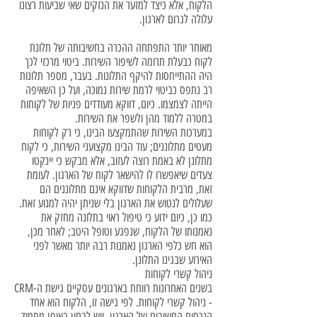
הלקוח, אלא כיצד למזער את הנזקים שאי שביעות רצונו
עלולה לגרום לארגון.
מאוחר יותר התפתחה ההכרה בחשיבותה של תלונת
לקוח כבעלת תרומה לשיפור השירות. ביטוי מרכזי לכך
היה ההתייחסות להיקף התלונות. בעבר, מספר תלונות
רב נתפס כביטוי לרמת שירות נמוכה, ועל כן השאיפה
הייתה לצמצמו. כיום, דווקא מעודדים פניות של לקוחות
במטרה ללמוד מהן ולשפר את השירות.
במערכות השירות שהתמקצעו הבינו, כי רק לקוחות
מעטים מתלוננים; עוד הבינו מקצועני השירות, כי לקוח
מתלונן לא באמת רוצה לעזוב, אלא מבקש כי יינקטו
צעדים שיאפשרו לו להישאר לקוח של הארגון. לעומת
זאת, מרבית הלקוחות שדווקא אינם מתלוננים הם
שעלולים לנטוש את הארגון בלי שניתן יהיה למנוע זאת.
כמו כן, כיום ידוע כי טיפול ראוי בתלונה מחזק את
נאמנותו של הלקוח, שנפגע וטופל היטב; לאחר מכן,
הוא חש כלפי הארגון נאמנות רבה יותר מאשר לפני
האירוע שבגינו התלונן.
ניהול קשרי לקוחות
בשנים האחרונות רווחת בארגונים עסקיים גישת ה-CRM
- ניהול קשרי לקוחות. לפי גישה זו, הלקוח הוא אחד
הנכסים החשובים של הארגון, ויש לבחון באופן מתמיד