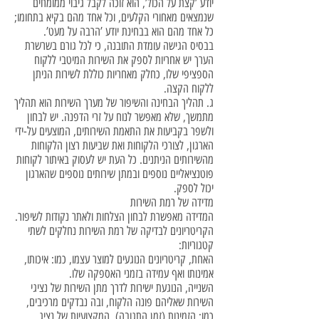
יודע ’קצת על הכול’, הוא זוכה לקבל גיבוי ממומחים
שנמצאים מאחורי הקלעים, וכל אחד מהם בקיא בתחומו;
כל אחד מהם הוא בבחינת יודע ’הרבה על מעט’.
בבסיס הגישה עומדת התובנה, כי לכל גורם בשרשרת
הערך יש אחריות לספק את השירות המיטבי ללקוח
הספציפי שלו, כחלק מאחריות כוללת לשירות הניתן
ללקוח הקצה.
ג. תהליך הבחינה והשיפור של מערך השירות הוא תהליך
מתמשך, שלא מאפשר לנוח על זרי הדפנה. יש לבחון
ולשפר בקביעות את התאמת השירותים, המוצעים על-ידי
הארגון, לצורכי הלקוחות ואת שביעות רצון הלקוחות
מהשירותים הניתנים. כל העת יש לעסוק באיתור לקוחות
פוטנציאליים נוספים ובמתן שירותים נוספים שהארגון
יכול לספק.
מדידה של רמת השירות
המדידה מאפשרת לבחון הצלחות ולאתר נקודות לשיפור.
הקריטריונים לבדיקה של רמת השירות נחלקים לשתי
קטגוריות:
האחת, קריטריונים הנוגעים למוצר עצמו, כמו: איכותו,
אמינותו ואף עמידה בזמני האספקה שלו.
השנייה, הנוגעת ישירות לדרך מתן השירות של נציגי
השירות שאליהם פונה הלקוח, ובה נבדקים מרכיבים,
כמו: הזמינות (זמן התגובה), המקצועיות של נציג