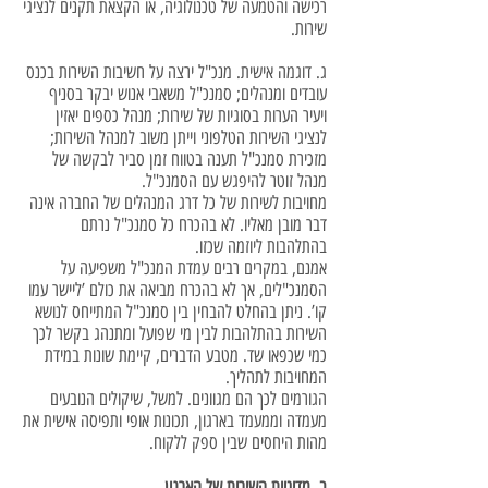
רכישה והטמעה של טכנולוגיה, או הקצאת תקנים לנציגי
שירות.
ג. דוגמה אישית. מנכ"ל ירצה על חשיבות השירות בכנס
עובדים ומנהלים; סמנכ"ל משאבי אנוש יבקר בסניף
ויעיר הערות בסוגיות של שירות; מנהל כספים יאזין
לנציגי השירות הטלפוני וייתן משוב למנהל השירות;
מזכירת סמנכ"ל תענה בטווח זמן סביר לבקשה של
מנהל זוטר להיפגש עם הסמנכ"ל.
מחויבות לשירות של כל דרג המנהלים של החברה אינה
דבר מובן מאליו. לא בהכרח כל סמנכ"ל נרתם
בהתלהבות ליוזמה שכזו.
אמנם, במקרים רבים עמדת המנכ"ל משפיעה על
הסמנכ"לים, אך לא בהכרח מביאה את כולם ’ליישר עמו
קו’. ניתן בהחלט להבחין בין סמנכ"ל המתייחס לנושא
השירות בהתלהבות לבין מי שפועל ומתנהג בקשר לכך
כמי שכפאו שד. מטבע הדברים, קיימת שונות במידת
המחויבות לתהליך.
הגורמים לכך הם מגוונים. למשל, שיקולים הנובעים
מעמדה וממעמד בארגון, תכונות אופי ותפיסה אישית את
מהות היחסים שבין ספק ללקוח.
ב. מדיניות השירות של הארגון.