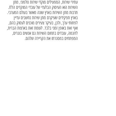
עתירי שירות, המפעילים מוקדי שירות טלפוני, מתן
השירות הוא העיסוק הבלעדי של עובדי המוקדים הללו.
תרבות מתן השירות בארץ שונה מאשר בעולם המערבי.
בארץ תפקידים שעיקרם מתן שירות נחשבים עדיין
לפחותי ערך, ולכן, בעיקר צעירים מוכנים לעסוק בהם,
ואף זאת באופן זמני בלבד. לעומת זאת בארצות הברית,
לדוגמה, עובדים בתחום השירות גם אנשים בוגרים,
המפתחים במסגרתו את הקריירה שלהם.
סיבה נוספת לשוני בין מה שקורה בארץ לבין מה שקורה
בארצות אחרות בתחום זה היא, שמתן שירות בישראל
הוא משימה קשה ומתישה. הלקוח הישראלי נחשב
ללקוח תובעני יחסית, העומד על זכותו לקבל שירות
איכותי כדבר המובן מאליו. על כן, יש לא מעט מקרים
שבהם נציג שירות מסיים את משמרתו באפיסת כוחות.
יש לתת את הדעת על סוגיית השחיקה; אין זה דבר של
מה בכך. העבודה במוקד השירות הטלפוני מלווה לא
פעם בלחץ משני כיוונים: מצד הלקוח המבקש שירות
מהיר ומקצועי, ומצד הארגון, המבקש אמנם לעמוד
בסטנדרטים ראויים של שירות, אך בו בזמן שואף
להתייעל.
מלאכת ההתייעלות אינה קלה. מספר הלקוחות הולך
וגדל, ועמו מספר הפניות הטלפוניות. משמעותה