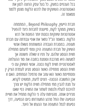
בכל הענפים במשק. כל בעל עסק הרוצה לכוון את
האסטרטגיה השיווקית שלו לרגש הלקוח מוזמן ללמוד
ממאמר זה.
חברת הייעוץ, Beyond Philosophy , המתמחה
בשיווק ממוקד לקוח, מייעצת לחברות כיצד להפעיל
אסטרטגיות שיווקיות נכונות יותר הפונות אל רגש
הלקוח. במאמר הנ"ל נתאר את אופי עבודתה עם חברת
תעופה. במסגרת העבודה המשותפת נשאלו אנשי
השיווק של חברת התעופה היכן ומתי לדעתם מתחילה
חווית הנוסע שלהם. על פניו זו שאלה פשוטה אך
למעשה היא מורכבת וטומנת בחובה את סוד ההצלחה
לאסטרטגיית חווית לקוח נכונה. אנשי השיווק ענו כי
חווית הנוסע מתחילה כאשר הנוסע מגיע לעמדת הציק ין
ומסתיימת כאשר הוא עוזב את טרמינל הנוחתים. האם זו
אכן התשובה הנכונה- רוצים לדעת, תמשיכו לקרוא.
על מנת להבין מתי מתחילה חווית הלקוח יש צורך
להיכנס לנעליו ולנסות לשחזר את החוויה כפי שאנו
מכירים אותה. מהניתוח עלה כי הלקוח מתחיל את חוויית
הנסיעה שלו החל מרגע התעוררותו ביום הנסיעה, דרך
נסיעתו לנמל התעופה ועד הגעתו אל היעד.