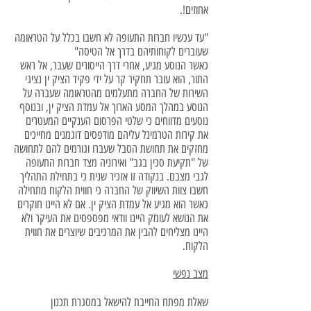
אחוזים!.
"עד עכשיו חברות התעופה לא חשבו בכלל על הטראומה
שעוברים לקוחותיהם בדרך אל הטיסה"
כאשר הנוסע מגיע, אחרי דרך הייסורים שעבר, אל ראש
התור, הוא עובר תחקיר קר על ידי פקיד הציק ין נציגי
השירות של החברה מתעלמים מהטראומה שעברה על
הנוסע במהלך המסע הארוך אל עמדת הציק ין, ובנוסף
נוסעים מדווחים כי שלטי הפרסום הענקיים המעטרים
את קירות הטרמינל עליהם מודפסים דוגמנים מחייכים
מחזקים את תחושת הסבל שעברו וגורמים להם לתחושה
של "תקיעת סכין בגב" ואירוניה מצד חברות התעופה
לגבי מצבם. בנקודה זו אזכיר שנית כי בתחילת התהליך
חשבו צוות השיווק של החברה כי חווית הלקוח מתחילה
כאשר הוא מגיע אל עמדת הציק ין. אם לא היינו חוקרים
את הנושא לעומק היינו וודאי מפספסים את העיקר ולא
היינו מצליחים להבין את המרכיבים שיוצרים את חווית
הלקוח.
מצב נפשי
שאלת מפתח החייבת להישאל במסגרת תכנון