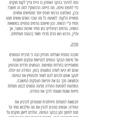
נסה להיזכר בבוקר האחרון בו היית צריך לקום מוקדם
כדי לתפוס טיסה, מה הייתה הרגשתך? למה זה חשוב?
ובכן, האלמנט הרגשי תופס יותר מחמישים אחוזים
מחוויית הלקוח. למעשה כל מה שבני האדם עושים מונע
תמיד ע"י רגשות. נכון שישנם גורמים נוספים במשוואת
החוויה, גורמים רציונליים כמו מחיר ואיכות המוצר, אך
עדיין, הרגש הוא גורם מרכזי מאוד בהנעת פעולותינו.
חרדה.
תובנה נוספת שעלתה מהדיון הנה כי מרבית הנוסעים
של טיסות הבוקר הטסים לפגישות עסקים חשובות
מתאפיינים בחרדות מסוימות. הנוסעים חרדים מהרעיון
שהם לא יגיעו לשדה התעופה בזמן. החרדה הזו יכולה
לעקב אותם ולגרום להם לאחר ולהחמיץ את הטיסה
וכתוצאה מכך גם את פגישת העסקים החשובה.
המודעות לתופעת החרדה מניעה נוסעים לבצע פעולות
פיזיות שונות שנועדו לרכך את החרדה.
דוגמאות לפעולות פיזיולוגית שמטרתן להרגיע את
החרדה: אנשים נוהגים להכין את מה שילבשו מחר על
מנת לחסוך זמן בבוקר הטיסה, הולכים לישון מוקדם על