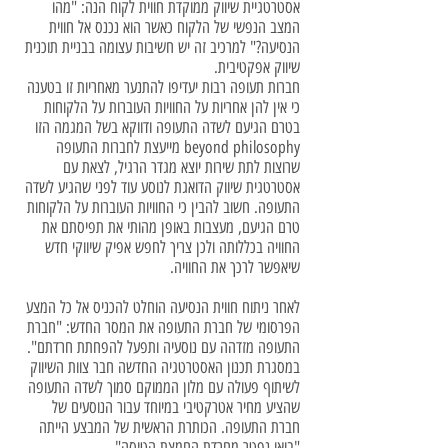
אסטרטגיית שיווק ממוקדת חווית לקוח הנה: "מהו
המצב הנפשי של הלקוח כאשר הוא נכנס אל חווית
הנסיעה?" למרכיב זה יש חשיבות עצומה בבניית תוכנית
שיווק אפקטיבית.
חברות תעופה רבות יעדיפו להתנער מאחריות זו בטענה
כי אין להן אחריות על החוויות העוברות על הלקוחות
בטרם הגיעם לשדה התעופה ודווקא בשל המגמה הזו
beyond philosophy מייעצת לחברות התעופה
שרוצות לתת שירות יוצא מגדר הרגיל, לצאת עם
אסטרטגית שיווק הדואגת לנוסע עוד לפני שהגיע לשדה
התעופה. חשוב להבין כי החוויות העוברות על הלקוחות
טרם הגיעם, מעצבות באופן מהותי את תפיסתם את
החוויה בכללותה ולכן צריך לחפש אפיק שיווקי חדש
שיאפשר לרכך את החוויה.
לאחר ניתוח חווית הנסיעה הוחלט להכניס אל כל המצע
הפרסומי של חברת התעופה את המסר החדש: "חברת
התעופה מזדהה עם נוסעיה ותפעל להפחתת חרדתם".
במסגרת תכנון האסטרטגיה החדשה חבר צוות השיווק
לשיתוף פעולה עם מלון הממוקם סמוך לשדה התעופה
שהציע מחיר אטרקטיבי במיוחד עבור הנוסעים של
חברת התעופה. הכותרת הראשית של המבצע הייתה
"בואו נפטר מחרדת החמצת הטיסה".