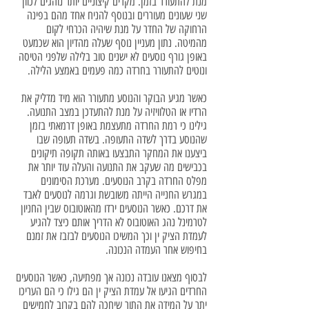
מנת להתעורר בזמן. מקרים קיצוניים יותר נוהגים לכוון
שני שעונים מעוררים ובנוסף להניח אחד מהם בפינה
הרחוקה של החדר על מנת שיהיה הכרחי לקום
מהמיטה. נתון מעניין נוסף שעלה מהדיון הוא שכמעט
באופן גורף נוסעים לא ישנים טוב בלילה שלפני הטיסה
ונוטים להתעורר בחרדה כמה פעמים באמצע הלילה.
כאשר מגיע הבוקר והנוסע מתעורר הוא מיד מדליק את
הרדיו או הטלוויזיה על מנת להתעדכן במצב התנועה.
גילינו כי רמת החרדה מתעצמת באופן דרמאתי בזמן
שהנוסע בדרך לשדה התעופה. בשדה תעופה שבו
ביצענו את המחקר התבצעו באותה תקופה תיקונים
בכבישים מה שעקב את התנועה והעלה עוד יותר את
מפלס החרדה בקרב הנוסעים. מערכת הסימונים
במגרש החנייה הייתה משובשת וגרמה לנוסעים לאבד
את דרכם. כאשר הנוסעים ירדו מהאוטובוס שבין החניון
לטרמינל נהג האוטובוס לא הדריך אותם כיצד להגיע
לעמדת הציק ין וכך המשיכו הנוסעים לבזבז את זמנם
בחיפוש אחר העמדה הנכונה.
לבסוף מצאנו עובדה נכונה אך מפתיעה, כאשר הנוסעים
החרדים הגיעו אל עמדת הציק ין הם גילו כי הם העריכו
יתר על המידה את התור שיחכה להם בקרוב לחמישים