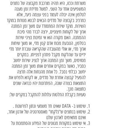
משרתת וככזו, היא תהיה מורכבת מקבוצה של נתונים
המשפיעים אחד על השני. למשל מדידת זמן מענה
לטלפון אינה יכולה לעמוד בפני עצמה כיעד, אלא
כמרכיב בקבוצה של מדדים הבאים לבטא מטרות במוקד
השירות. מוקד שירות המתמודד עם משך זמן המתנה
ארוך של לקוחות חיצוניים, ירצה לברר מהי סיבת
ההמתנה. האם מקורה הוא אי זמינות נציגי שירות
בטלפון, הנובעת מכוח אדם קטן מדי, או משך שיחות
ארוך מדי, או אולי מהעובדה שהקריאה עוברת יותר מדי
ידיים עד שהלקוח מקבל פתרון לפנייתו. במקרים
מסוימים, משך זמן המתנה ארוך לנציג שירות יחשב
כסביר, כאשר במקרים אחרים אותו משך זמן המתנה
יחשב כבלתי נסבל. כל אחת מהנחות אלה תרצה
להפעיל קבוצה אחרת של מדדים, או לקרוא ולפרש את
התוצאות בצורה שונה, הפתרונות יהיו כנראה שונים
כתוצאה מכך.
טעויות בקבלת החלטות עלולות להתקבל במקרים של:
שימוש ב- DATA שאינו חד משמעי ונתון לפרשנות .
שימוש בנתונים ש"נלקחו" מאסטרטגיה של ארגון אחר,
ואינם מתאימים לארגון שלנו
אי שימוש במקורות מגוונים של המידע והסתמכות על