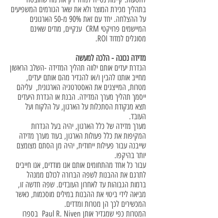
בתהליך מכירת המוצר ולא את שאר הגורמים המשפיעים
על ההצלחה. יחד עם זאת 90% מ-50 הארגונים
המיישמים פרויקטי CRM ענקיים, מודים שאינם
מסוגלים למדוד ROI.
מדידה נכונה - הלכה למעשה
הגדרת יעדים אותם ילווה תהליך המדידה -השלב הראשון
מחייב אותנו להבין ו/או להגדיר מהם אותם יעדים,
מטרות, המייצגים את האסטרטגיה הארגונית, עליהם
ייסמך תהליך מערך המדידה. הבנת או הגדרת היעדים
תצא מנקודת הסתכלות על הארגון, על הלקוח ועל
העובד.
מערך מדידה של כלל הארגון, יהיה בעל הגדרות
המקיפות את כלל פעולות הארגון, בעוד מערך מדידה
שייבנה עבור פעילות ייחודית, יהיה מן הסתם מצומצם
יותר בהיקפו.
עבור כל אחד מהתחומים אותם אנו מודדים, אנו חייבים
לתרגם את ההבנות לשפה הברורה לכולם ממנהל
ברמות הגבוהות עד לאחרון העובדים. שפה חדשה זו,
מביאה לידי ביטוי את ההבנות במילים מוסכמות, כאשר
המכשירים לכך הן מטרות ומדדים.
המטרות כפי שמגדיר אותן Paul R. Niven בספרו