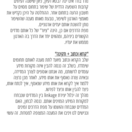
מדד בודד אינו יכול לבטא רעיון, כיוון שישנה לעיתים
קרובות השפעה הדדית של שיפור בתחום מסוים על
חשבון הרעה בתחום אחר. ההחלטה על היכן נקדיש את
מאמצי הארגון לשיפור, נובעת מאותו מענה שהשיפור
נותן להשגת אותם יעדים ארגוניים.
מפת הדרכים אם כן, הינה "ציור" של כל אותם מדדים
הקשורים ביניהם, ומהווים יחד את הדרך בה הארגון
מממש את יעדיו.
"קרוא וכתוב + תקינה"
שלב הקרוא וכתוב מיועד לתת מענה לאותם תחומים
שימדדו. בשלב זה ננסה להבין איזה מקורות מידע
עומדים לרשותנו, מה אנחנו אוספים לצורך המדידה,
ובאיזה צורה נאסוף את אותו מידע. לאחר מכן נרצה
ללמוד איך לקרוא את אותו מידע שנאסף, איך לנתח אותו,
כיצד להבין אותו וכיצד לפרשו.
מהלך זה יכלול יצירת linkage בין המדדים שנבחרו
למקורות המידע המזינים אותם. ננסה לבחון, האם
המדדים שנבחרו והושמו על מפת הדרכים זמינים
ונגישים לנו ויניבו את המענה המצופה למטרות. זה עשוי
להיות תהליך איטראטיבי של כוונון ועידון עד אשר נגיע
לתוצאה המייצגת בצורה הטובה ביותר את מטרות
הארגון.