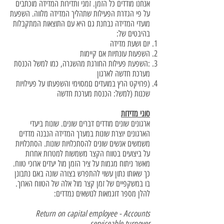
אנחנו מודדים כל הזמן. זמני ותדירות המדידה מוכתבים
על פי הגדרת הפעילות שתהליך המדידה מלווה. השפעת
מועדי המדידה נבחנת גם היא עם התוצאות המתקבלות
בהיבטים של:
יום ושעת מדידה
השפעות עונתיות אם קיימות
:השפעת פעילות החורגת מהשגרה, כמו למשל הכנסת
מערכת חדשה לארגון
(פרויקט הרץ במועדים םמסוימי והשפעתו על פעילויות
שכנות (למשל: הכנסת מערכת חדשה
סוגי מדידות
ארגונים שונים מודדים דברים שונים. שונות ביעדי
הארגונים יוצרת שונות במערך המדידה הנבנה מדדים
משמשים אנשים שונים להסתכלויות שונות. הסתכלויות
על ביצועים בטווח הקצר משמשות למטרות אחרות
מאשר ניתוח מגמות על ציר הזמן מול יעדים ארוכי טווח.
כך שאותו נתון עשוי להתפרש בצורה שונה באם נתבונן
בו במשקפיים של זמן קצר מול אלה של הטווח הארוך.
להלן מספר דוגמאות לנושאים נמדדים:
Return on capital employee - Accounts
serviceable turnover