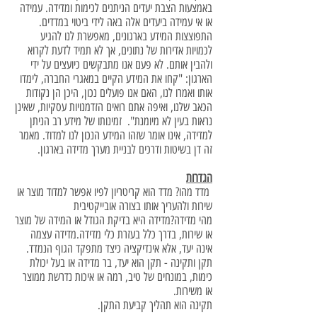
באמצעות הצבת יעדים הניתנים לכימות ומדידה. עמידה
או אי עמידה ביעדים אלה באה לידי ביטוי במדדים.
התפוצצות המידע בארגונים, מאפשרת לנו להגיע
לכמויות אדירות של נתונים, אך לא תמיד לדעת לקרוא
ולהבין אותם. לא פעם אנו מתבקשים כיועצים על ידי
הארגון: "קחו את המידע הקיים במאגרי החברה, לימדו
אותו ואמרו לנו, האם אנו פועלים נכון, היכן הן נקודות
הכאב שלנו, ואיפה אתם רואים הזדמנויות עסקיות, שאינן
נראות בעין לא מיומנת". זמינותו של מידע רב הניתן
למדידה, אינו אומר שזהו המידע הנכון לנו למדוד. מאמר
זה דן בשיטות ודרכים לבניית מערך מדידה בארגון.
הגדרות
מדד מהו? מדד הוא קריטריון לפיו אפשר למדוד מוצר או
שירות ולהעריך אותו בצורה אובייקטיבית
מהי מדידה?מדידה היא בדיקת הגודל או המידה של מוצר
או שירות, בדרך כלל בעזרת כלי מדידה.מדידה עצמה
אינה יעד, אלא אינדיקציה כיצד מתפקד הגוף הנמדד.
תקן ותקינה - תקן הוא יעד, בר מדידה או בעל יכולת
כימות, במונחים של טיב, רמה או איכות נדרשת ממוצר
או משירות.
תקינה הוא תהליך קביעת התקן.