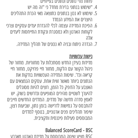
פחות מדי נתונים ונתונים בעייתיים
"שימוש בנתוני ברירת מחדל כי "זה מה יש
שימוש לא נכון בנתונים כתוצאה מאי הכרת התהליכים
היוצרים את המידע הנמדד
הפיכת המדידה עצמה לכלי להגדרת יעדים עסקיים וצרכי
לקוחות הארגון ולא כמסגרת ונקודת התייחסות ליעדים
אלה
הגדרה ניתוח ובניה לא נכונים של תהליך המדידה.
גישות עכשוויות
מדידות בעידן החדש מסתכלות על מחזוריות. מחזור של
ניהול הקשר עם הלקוח, מחזור חיי פרויקט, מחזור חיי
קריאה וכד‘. שיטות המדידה העכשוויות בודקות את
הנתונים ביותר מאשר זווית אחת. עסקים הנמצאים עם
האצבע על הדופק כל הזמן, רוצים להיות מסוגלים
להיערך לשנויים מהירים המופיעים ונדרשים בשוק. יש
לאמץ סדרה חדשה של מדדים. המדדים החדשים חייבים
להתבסס על גמישות לדרישה בזמן נתון, שביעות רצון,
שיפור תהליכים פנים ארגוניים, בנוסף למדדים
המבוססים פעילות פיננסית ותקציבית.
Balanced ScoreCard - BSC
BSC מציע שיטה המבוססת על מדידת הארגון מארבע