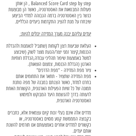
Balanced Score Card step by step , הן אותן
פעולות המבטאות את האסטרטגיה, כאשר הן מבוצעות
כגשר בין האסטרטגיה ברמה הגבוהה למדדי הביצוע
שיבחרו על מנת להציג התקדמות ביעדים הכלליים.
יעדים עליהם יבנה מערך המדידה יכולים להיות:
העלאת שביעות רצון לקוחות (שתוביל לנאמנות ולהגדלת
הכנסות,קיצור זמני יצור/הגעת מוצר לשוק (שיבוצע
למשל באמצעות שיפור תהליכי עבודה,הגדלת רווחיות
הארגון (הגדלת הכנסות, צמצום הוצאות).
ציור מפת המדידה - "מפת הדרכים"
מפת המדידה שתצויר - תתאר את התחומים אותם
בחרנו למדוד, כאשר הצגתם במבנה של מפה נותנת
תמונה של כל זוויות הפעילות הארגונית, הקשורות האחת
לרעותה בדרך להגשמת היעד המבוקש ולמימוש
האסטרטגיה הארגונית.
מדדים אלה אינם בעלי זכות קיום עצמאית אלא, כחברים
בקבוצה המממשת קטע מסוים באסטרטגיה, או
כקשורים למדדים אחרים באמצעותם אנו תורמים להשגת
אותם יעדים.