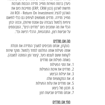
כיעד) ברמת השירות מחייב מדידה הכנסת מערכות
חדשות לארגון (כגון ERP, CRM) מחייבות כיום את
הארגון להציג ROI - Return On Investment וזה
מחייב מדידה. מדדים משמשים לעיתים גם ככלי לתיאום
ציפיות (למשל בעבודה עם אמנת שירות), וככזה יבחן
הכלי את מה שמכנים כיום "מדדים רכים", המבוססים
על שביעות רצון, התנהגויות, הרגלי רכישה וכד‘.
מה אנו מודדים
בעקרון, אנחנו מכניסים למערך המדידה את תכולת
אותה פעילות אותה החלטנו למדוד (למשל: מוקד שירות
לקוחות ששם לעצמו כיעד, קיצור זמן המתנה למענה).
באותה פעילות אנו מודדים
את זמני הפעילות
מודדים את איכות הפעילות
את יעילות הביצוע
את המקצועיות שלה
אנו מודדים את עלות הפעילות
תכנון מול ביצוע
אנחנו מודדים שביעות רצון
מתי אנו מודדים