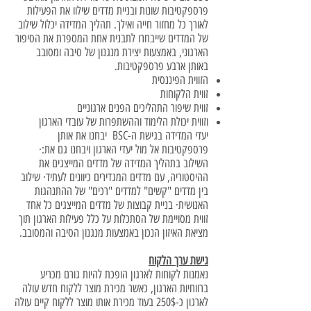
פרספקטיבות שונות ובניית מדדים שילוו את הפעילות
לאורך כל מחזור חייה ואילך. תהליך המדידה יכלול שילוב
של המדדים שייבחרו לתבנית אחת המספרת את הסיפור
הארגוני, באמצעות יצירת מנגנון של סיבה ומסובב
באותן ארבע פרספקטיבות.
הזווית הפיננסית
זווית הלקוחות
זווית שיפור התהליכים הפנים ארגוניים
וזווית יכולת הלימוד וההשתפרות של עובדי הארגון
יעדי המדידה בגישת ה-BSC יבחנו את אותן
פרספקטיבות אל מול יעדי הארגון ויבחנו גם את:·
השילוב בתהליך המדידה של מדדים המייצגים את
ההיסטוריה, עם מדדים המגדירים כיוונים לעתיד· שילוב
בין מדדים "קשים" למדדים "רכים" של ההתנהגות
האנושית· בניית קבוצות של מדדים המייצגים כל אחד
זווית מסויימת של הסתכלות על כלל פעילות הארגון תוך
מציאת האיזון הנכון באמצעות מנגנון הסיבה והמסובב.
גישת ערך הלקוח
נאמנות לקוחות לארגון הופכת להיות גורם מכריע
ברווחיות הארגון, כאשר מכירת מוצר ללקוח חדש עולה
לארגון כ-250$ בעוד מכירת אותו מוצר ללקוח קיים עולה