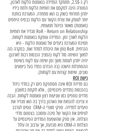
רק כ-2.5$, תתמקד המדידה בנאמנות הלקוח לארגון.
המטרה הינה למקסם את רווחיות הלקוח ולתת בידיו
יתרון תחרותי בשוק בו הוא מתחרה. המערכת בוחנת
יותר לעומק את צורת הקשר עם הלקוח כבסיס היחסים
(נאמנות) מאשר כניהול תנועותיו.
RoR - Return on Relationship מגדיר את רווחיות
הלקוח לאורך זמן. המדידה עוסקת בנאמנות לקוחות.
תמיכת המערכת ביעדים של נאמנות הלקוח - היא
הכרחית. RoR נותן את היכולת למדוד זאת. במקרה כזה
למשך השיחה מול לקוח (המניב הכנסות רבות לארגון)
יהיה יתרון לעומת משך זמן שיחה עם לקוח בשיטת
ההסתכלות הישנה (בה הגדרנו כמדד בעל ביצועים
טובים, שיחות קצרות עם לקוחות).
גישת ROI
גם מדידת ROI אינה מסתפקת כיום רק במדדי גידול
בהכנסות (מדדים פיננסיים) , אלא לוקחת בחשבון
מדדים נוספים כמו שביעות רצון ונאמנות לקוחות. הבנה
זו צריכה להנחות את הארגון בדרך בה הוא מגדיר את
היעדים למדידה. ספקי מוצרי ה-CRM נוטים לערבב
לעיתים את הקשר של סיבה ומסובב בצטטם מדדי
הצלחה. אין ספק שהשפעת המדדים הפיננסיים על
הצלחת ה-CRM היא מכרעת, אך ערבוב זה עלול
להטעות. קיימת נטייה למדוד רק את מה שהובטח