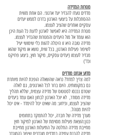
מטרות המדידה
מדדים נועדו להגדיר יעד ארגוני. הם אחת מזווית
ההסתכלות על ביצועי הארגון בדרכו לממש יעדים
עסקיים ואחרים שהציב לעצמו.
מטרת המדידה היא לאפשר לארגון לדעת כל העת היכן
הוא עומד אל מול היעדים והמטרות שהגדיר לעצמו.
מדידה טובה היא זו היכולה להוות כלי שימושי יעיל
לשיפור פעילות הארגון, בכל זווית, נושא או מיקוד שהוא
מגדיר לעצמו (יעדים עסקיים, מיקור חוץ, ביצוע פרויקט
וכד‘)
מדוע אנחנו מודדים
למה צריך למדוד? נראה שהשאלה הופכת להיות מיותרת
גם במקומותינו. היום ברור לכל הארגונים, גם לאלה
שטרם נכנסו לסטטוס של מדידה עצמית, שללא תהליך
מדידה מסודר, לא יוכל הארגון לבחון האם עמד ביעדים
שהציב לעצמו, וכידוע: מה שאינו יכול להימדד - אינו יכול
להיות מנוהל.
מערך מדידה של חברה, יכול להתמקד בתחומים
כגון:הוצאת פעילות מסוימת של הארגון למיקור חוץ
מחייבת מדידה החלטה על התיעלות הארגון מחייבת
מדידה להבנת עמידה במדדים מוגדרים שיפור (המוגדר