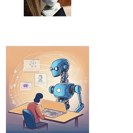
על
מה
כולם
מדב
רים