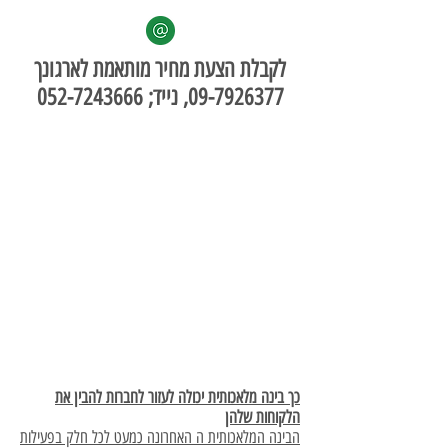
לקבלת הצעת מחיר מותאמת לארגונך
09-7926377
, נייד;
052-7243666
***
Cust
ome
r
Serv
ice
Con
fere
nces
כנסי
ם
ותחר
ויות
***
כך בינה מלאכותית יכולה לעזור לחברות להבין את
הלקוחות שלהן
הבינה המלאכותית ה האחרונה כמעט לכל חלק בפעילות